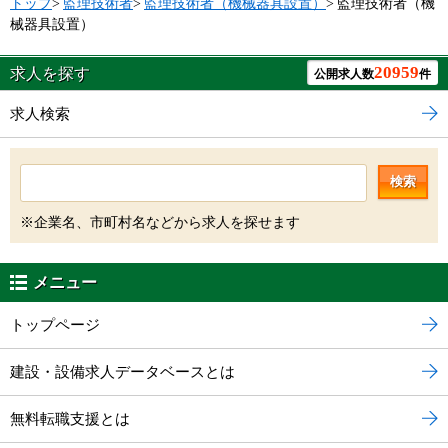
トップ
>
監理技術者
>
監理技術者（機械器具設置）
>
監理技術者（機
械器具設置）
20959
求人を探す
公開求人数
件
求人検索
検索
※企業名、市町村名などから求人を探せます
メニュー
トップページ
建設・設備求人データベースとは
無料転職支援とは