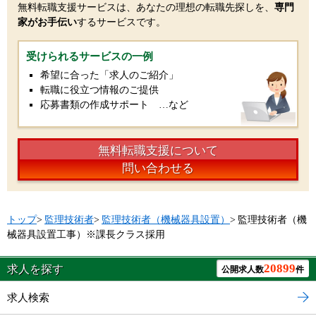
無料転職支援サービスは、あなたの理想の転職先探しを、
専門
家がお手伝い
するサービスです。
受けられるサービスの一例
希望に合った「求人のご紹介」
転職に役立つ情報のご提供
応募書類の作成サポート …など
無料転職支援について
問い合わせる
トップ
>
監理技術者
>
監理技術者（機械器具設置）
>
監理技術者（機
械器具設置工事）※課長クラス採用
20899
求人を探す
公開求人数
件
求人検索