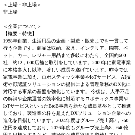
＜上場・非上場＞
非上場
＜企業について＞
【概要・特徴】
1958年創業、生活用品の企画・製造・販売までを一貫して
行う企業です。商品は収納、家具、インテリア、園芸、ペ
ット、カー、レジャー用品まで多岐にわたり、全国約600
社、約12，000店舗と取引をしています。2009年に家電事業
に本格参入し以降、著しい成長を遂げています。昨今では
家電事業に加え、ロボスティック事業やIoTサービス、AI技
術や顔認証ソリューションの提供による管理業務のDX化に
対応する事業の基盤を強化しています。 今後は、人手不足
の解消や企業運営の効率化に対応するロボティクス事業や
IoTサービスといったBtoB事業を新たな成長基盤として推進
しており、製造業の枠を超えたDXソリューション企業への
進化を目指しています。2024年度はグループ売上高7，760
億円を達成しており、2026年度もグループ売上高8，640億
円を目標とするなど、積極的な成長路線を継続していま