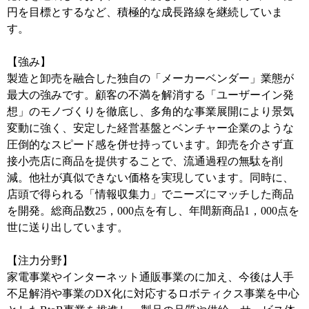
円を目標とするなど、積極的な成長路線を継続していま
す。
【強み】
製造と卸売を融合した独自の「メーカーベンダー」業態が
最大の強みです。顧客の不満を解消する「ユーザーイン発
想」のモノづくりを徹底し、多角的な事業展開により景気
変動に強く、安定した経営基盤とベンチャー企業のような
圧倒的なスピード感を併せ持っています。卸売を介さず直
接小売店に商品を提供することで、流通過程の無駄を削
減。他社が真似できない価格を実現しています。同時に、
店頭で得られる「情報収集力」でニーズにマッチした商品
を開発。総商品数25，000点を有し、年間新商品1，000点を
世に送り出しています。
【注力分野】
家電事業やインターネット通販事業のに加え、今後は人手
不足解消や事業のDX化に対応するロボティクス事業を中心