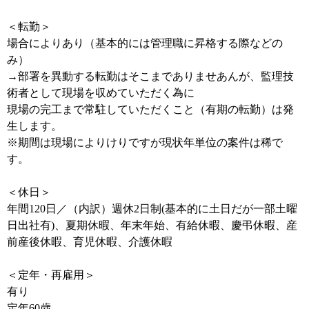
＜転勤＞
場合によりあり（基本的には管理職に昇格する際などの
み）
→部署を異動する転勤はそこまでありませあんが、監理技
術者として現場を収めていただく為に
現場の完工まで常駐していただくこと（有期の転勤）は発
生します。
※期間は現場によりけりですが現状年単位の案件は稀で
す。
＜休日＞
年間120日／（内訳）週休2日制(基本的に土日だが一部土曜
日出社有)、夏期休暇、年末年始、有給休暇、慶弔休暇、産
前産後休暇、育児休暇、介護休暇
＜定年・再雇用＞
有り
定年60歳