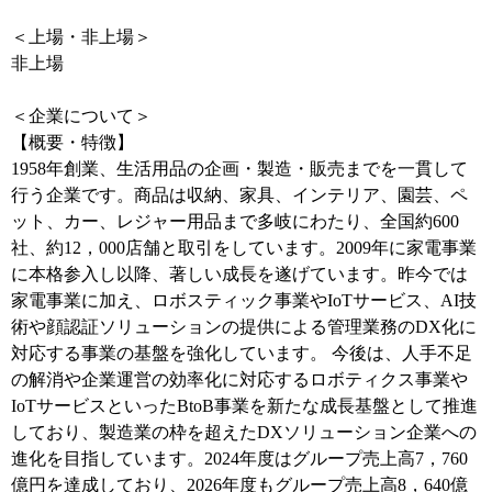
＜上場・非上場＞
非上場
＜企業について＞
【概要・特徴】
1958年創業、生活用品の企画・製造・販売までを一貫して
行う企業です。商品は収納、家具、インテリア、園芸、ペ
ット、カー、レジャー用品まで多岐にわたり、全国約600
社、約12，000店舗と取引をしています。2009年に家電事業
に本格参入し以降、著しい成長を遂げています。昨今では
家電事業に加え、ロボスティック事業やIoTサービス、AI技
術や顔認証ソリューションの提供による管理業務のDX化に
対応する事業の基盤を強化しています。 今後は、人手不足
の解消や企業運営の効率化に対応するロボティクス事業や
IoTサービスといったBtoB事業を新たな成長基盤として推進
しており、製造業の枠を超えたDXソリューション企業への
進化を目指しています。2024年度はグループ売上高7，760
億円を達成しており、2026年度もグループ売上高8，640億