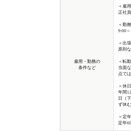
＜雇
正社
＜勤
9:00～
＜出
原則
雇用・勤務の
＜転
条件など
当面
点で
＜休
年間1
日（
ず休む
＜定
定年6