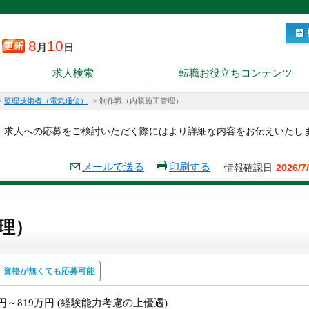
8
10
月
日
求人検索
転職お役立ちコンテンツ
>
監理技術者（電気通信）
>
制作職（内装施工管理）
。求人への応募をご検討いただく際にはより詳細な内容をお伝えいたし
メールで送る
印刷する
情報確認日
2026/7
理）
資格が無くても応募可能
万円～819万円 (経験能力考慮の上優遇)