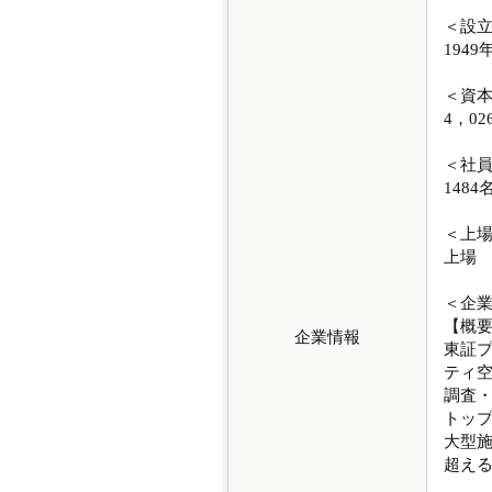
＜設
1949
＜資
4，0
＜社
1484
＜上
上場
＜企
【概
企業情報
東証
ティ
調査
トッ
大型施
超え