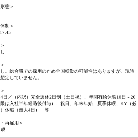
用形態＞
員
務体制＞
17:45
張＞
なし
勤＞
なし。総合職での採用のため全国転勤の可能性はありますが、現時
は想定していません。
日＞
24日／（内訳）完全週休2日制（土日祝）、年間有給休暇10日～20
下限は入社半年経過後付与）、祝日、年末年始、夏季休暇、KY（必
）休暇（最大4日） 等
年・再雇用＞
0歳