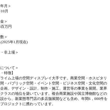
立年月＞
年10月
本金＞
26百万円
員数＞
名(2025年1月現在)
場・非上場＞
業について＞
要・特徴】
プライム上場の空間ディスプレイ大手です。商業空間・ホスピタリ
空間・パブリック空間・イベント空間・ビジネス空間・文化空間の
・企画、デザイン・設計、制作・施工、運営等の事業を展開。業界
プクラスの地位を築いています。複合商業施設や国立博物館などの
設から、新業態専門店の多店舗展開なども含め、年間6，000件を
るプロジェクトに携わっています。