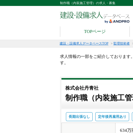
制作職（内装施工管理）の求人・募集
TOPページ
建設・設備求人データベースTOP
>
監理技術者
求人情報の一部をご紹介しております
す。
株式会社丹青社
制作職（内装施工管
長期出張なし
定年後再雇用あり
634