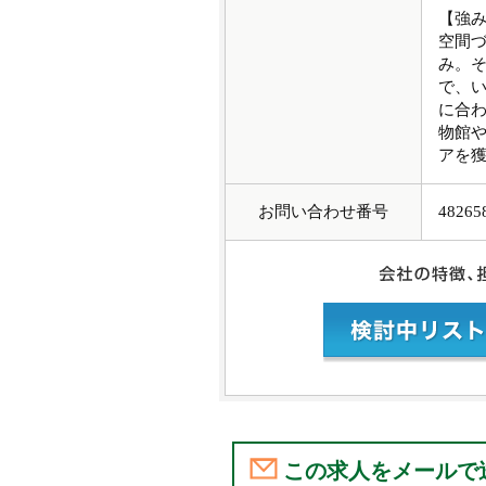
【強
空間
み。
で、
に合
物館
アを
お問い合わせ番号
48265
この求人をメールで