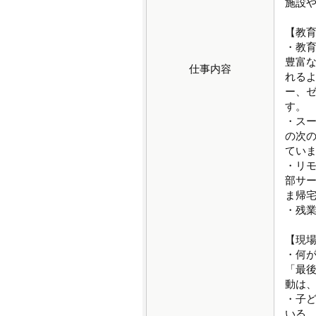
施設や
【教
・教
豊富な
仕事内容
れる
ー、
す。
・ス
の次
てい
・リ
部サ
ま帰
・残業
【現
・何
「最
動は
・子
いる