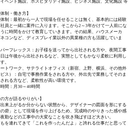
イベント施設、ホスピタリティ施設、ビジネス施設、文化施設 等
育体制・働き方】
育体制：最初から一人で現場を任せることは無く、基本的には経験
社員と一緒に案件に入ります。そこから2～3年かけて一人前にな
ように時間をかけて教育していきます。その結果、ハウスメーカ
ゼネコンなど、ディスプレイ業以外の異業種の方も活躍していま
ーパーフレックス：お子様を送ってから出社される方や、夜間工事
の日は午後から出社されるなど、実態としてもかなり柔軟に利用し
ます。
モートワーク、サテライトオフィス（新宿、上野、横浜、その他外
ービス）：自宅で事務作業をされる方や、外出先で業務してそのま
宅される方など、柔軟性が高い環境です。
時間：月30～40時間
場の方が語るやりがい】
が出来上がるか分からない状態から、デザイナーの図面を形にする
後の砦」として現場を作り上げるため、完成時のやりきった感や感
、夜勤などの工事中の大変なことを吹き飛ばすほど大きい。
どもを連れてきて「これを作ったんだよ」と誇れる仕事だと思って
。