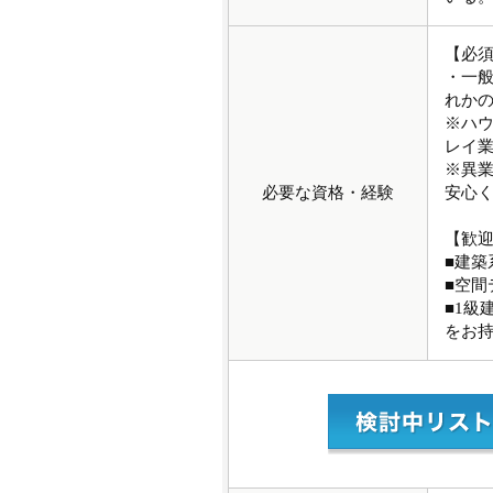
【必
・一
れか
※ハ
レイ
※異業
必要な資格・経験
安心
【歓
■建築
■空
■1級
をお