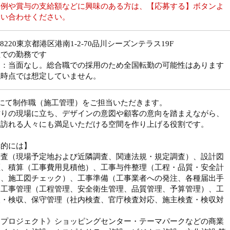
収例や賞与の支給額などに興味のある方は、【応募する】ボタンよ
問い合わせください。
8-8220東京都港区港南1-2-70品川シーズンテラス19F
社での勤務です
勤：当面なし。総合職での採用のため全国転勤の可能性はあります
現時点では想定していません。
社にて制作職（施工管理）をご担当いただきます。
作りの現場に立ち、デザインの意図や顧客の意向を踏まえながら、
を訪れる人々にも満足いただける空間を作り上げる役割です。
体的には】
調査（現場予定地および近隣調査、関連法規・規定調査）、設計図
証、積算（工事費用見積他）、工事与件整理（工程・品質・安全計
案、施工図チェック）、工事準備（工事業者への発注、各種届出手
、工事管理（工程管理、安全衛生管理、品質管理、予算管理）、工
査・検収、保守管理（社内検査、官庁検査対応、施主検査・検収対
うプロジェクト》ショッピングセンター・テーマパークなどの商業