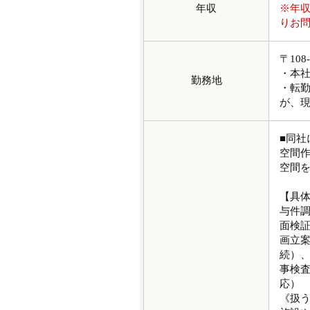
年収
※年
りお
〒10
・本
勤務地
・転
が、
■同
空間
空間
【具
与件
面検
画立
続）
事検
応）
《扱