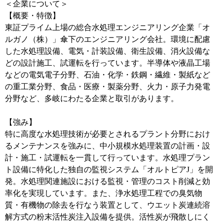
＜企業について＞
【概要・特徴】
東証プライム上場の総合水処理エンジニアリング企業「オ
ルガノ（株）」傘下のエンジニアリング会社。環境に配慮
した水処理設備、電気・計装設備、衛生設備、消火設備な
どの設計施工、試運転を行っています。半導体や液晶工場
などの電気電子分野、石油・化学・鉄鋼・繊維・製紙など
の重工業分野、食品・医療・製薬分野、火力・原子力発電
分野など、多岐にわたる企業と取引があります。
【強み】
特に高度な水処理技術が必要とされるプラント分野におけ
るメンテナンスを強みに、中小規模水処理装置の計画・設
計・施工・試運転を一貫して行っています。水処理プラン
ト設備に特化した独自の監視システム「オルトピアJ」を開
発。水処理関連施設における監視・管理のコスト削減と効
率化を実現しています。また、浄水処理工程での臭気物
質・有機物の除去を行なう装置として、ウエット炭連続溶
解方式の粉末活性炭注入設備を提供。活性炭が飛散しにく