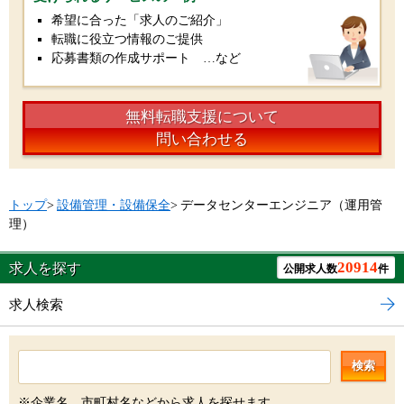
希望に合った「求人のご紹介」
転職に役立つ情報のご提供
応募書類の作成サポート …など
無料転職支援について
問い合わせる
トップ
>
設備管理・設備保全
>
データセンターエンジニア（運用管
理）
20914
求人を探す
公開求人数
件
求人検索
検索
※企業名、市町村名などから求人を探せます