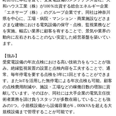
和ハウス工業（株）が100％出資する総合エネルギー企業
「エネサーブ（株）」のグループ企業です。同社は神奈川
県を中心に、工場・病院・マンション・商業施設などさま
ざまな建物における電気設備の保守・点検、監視業務など
を実施。幅広い業界に顧客を有することで、景気や業界の
動向に左右されることのない安定した経営基盤を築いてい
ます。
【強み】
受変電設備の年次点検における高い技術力をもつことが強
み。絶縁監視装置の設置と点検内容を工夫することで、通
常、毎年停電を要する点検を3年に1回とすることができま
す。またIoTを活用した無停電による年次点検も可能。顧客
の点検費用削減や、施設・工場などの稼働日数の増加に貢
献しています。そのほか、同社には大手企業の電気主任技
術者業務を請け負うスタッフが多数在籍していることも強
みの1つ。小規模設備から設備容量が6，000kVAを超える大
規模設備まで管理することが可能です。