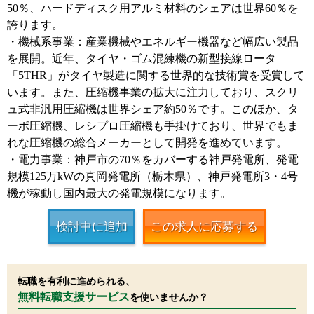
50％、ハードディスク用アルミ材料のシェアは世界60％を
誇ります。
・機械系事業：産業機械やエネルギー機器など幅広い製品
を展開。近年、タイヤ・ゴム混練機の新型接線ロータ
「5THR」がタイヤ製造に関する世界的な技術賞を受賞して
います。また、圧縮機事業の拡大に注力しており、スクリ
ュ式非汎用圧縮機は世界シェア約50％です。このほか、タ
ーボ圧縮機、レシプロ圧縮機も手掛けており、世界でもま
れな圧縮機の総合メーカーとして開発を進めています。
・電力事業：神戸市の70％をカバーする神戸発電所、発電
規模125万kWの真岡発電所（栃木県）、神戸発電所3・4号
機が稼動し国内最大の発電規模になります。
検討中に追加
この求人に応募する
転職を有利に進められる、
無料転職支援サービス
を使いませんか？