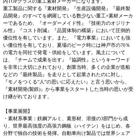
内TOPクラスの重工素材メーカーになります。
重工製品に関する『素材開発』『生産設備開発』『最終製
品開発』のすべてを網羅している数少ない重工×素材メーカ
ーであるため、『オーダーメイド性』『技術力のオジリナ
ル性』『コスト削減』『品質体制の構築』において圧倒的
優位性を有しています。また、『電力事業』においても強
い優位性を有しており、夏場のピーク時には神戸市の70％
の電力を同社で発電・供給をしています。風土について
は、『チームで成果を出す』『協調性』というキーワード
を非常に大切にされており、創業当時、多くの企業が造船
などの『最終製品』を走りとして起業されたのに対し、
『モノをつくる”人”の思いに応えたい』と言う思いから、
『素材開発(製鉄)』から事業をスタートした当時の思いが受
け継がれております。
【事業展開】
・素材系事業：鉄鋼アルミ、素形材、溶接の3部門から成
り、世界最高強度の高張力鋼板（ハイテン）をはじめ、各
分野で独自の技術を発揮。自動車向け製品では世界シェア