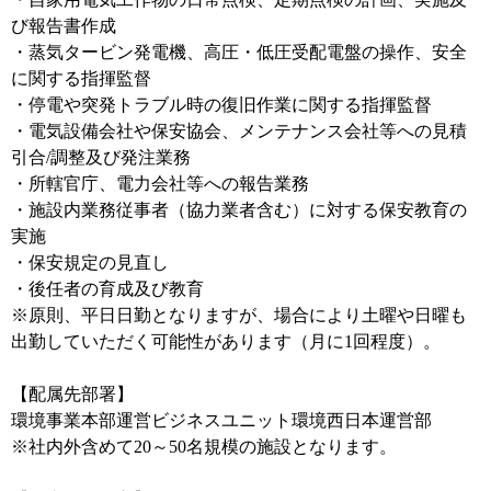
び報告書作成
・蒸気タービン発電機、高圧・低圧受配電盤の操作、安全
に関する指揮監督
・停電や突発トラブル時の復旧作業に関する指揮監督
・電気設備会社や保安協会、メンテナンス会社等への見積
引合/調整及び発注業務
・所轄官庁、電力会社等への報告業務
・施設内業務従事者（協力業者含む）に対する保安教育の
実施
・保安規定の見直し
・後任者の育成及び教育
※原則、平日日勤となりますが、場合により土曜や日曜も
出勤していただく可能性があります（月に1回程度）。
【配属先部署】
環境事業本部運営ビジネスユニット環境西日本運営部
※社内外含めて20～50名規模の施設となります。