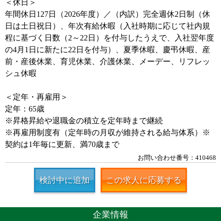
＜休日＞
年間休日127日（2026年度）／（内訳）完全週休2日制（休
日は土日祝日）、年次有給休暇（入社時期に応じて社内規
程に基づく日数（2～22日）を付与したうえで、入社翌年度
の4月1日に新たに22日を付与）、夏季休暇、慶弔休暇、産
前・産後休業、育児休業、介護休業、メーデー、リフレッ
シュ休暇
＜定年・再雇用＞
定年：65歳
※昇格昇給や退職金の積立を定年時まで継続
※再雇用制度有（定年時の月収が維持される給与体系）※
契約は1年毎に更新、満70歳まで
お問い合わせ番号：410468
検討中に追加
この求人に応募する
企業情報