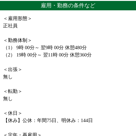
雇用・勤務の条件など
＜雇用形態＞
正社員
＜勤務体制＞
（1） 9時 00分～ 翌9時 00分 休憩480分
（2） 19時 00分～ 翌11時 00分 休憩360分
＜出張＞
無し
＜転勤＞
無し
＜休日＞
【休み】公休：年間75日、明休み：144日
＜定年・再雇用＞