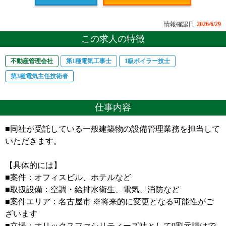
情報確認日
2026/6/29
この求人の特徴
不動産管理会社
第1種電気工事士
1級ボイラー技士
第3種電気主任技術者
仕事内容
■同社が受託している一般建築物の設備管理業務を担当して
いただきます。
【具体的には】
■案件：オフィスビル、ホテルなど
■取扱設備：空調・給排水衛生、電気、消防など
■案件エリア：名古屋市 ※将来的に変更となる可能性がご
ざいます
■立場：オリックスファシリティーズ社として9割元請けで