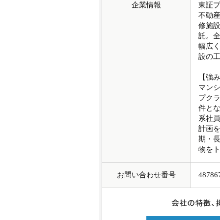
企業情報
東証
不動
修施
託。全
幅広
設の
【強
マン
プクラ
件とな
系社員
計画
期・
物を
お問い合わせ番号
48786