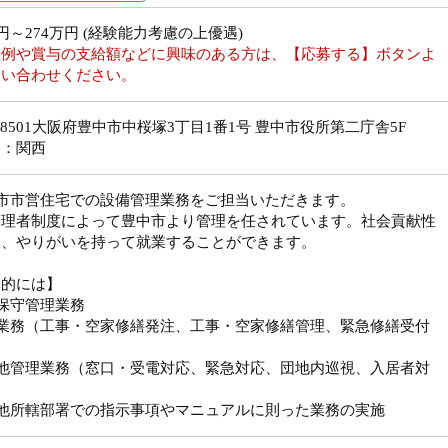
万円～274万円 (経験能力考慮の上優遇)
収例や賞与の支給額などに興味のある方は、【応募する】ボタンよ
問い合わせください。
1-8501大阪府豊中市中桜塚3丁目1番1号 豊中市役所第二庁舎5F
ア：関西
中市市営住宅での設備管理業務をご担当いただきます。
管理者制度によって豊中市より管理を任されています。社会貢献性
く、やりがいを持って就業することができます。
体的には】
保守管理業務
繕業務（工事・空家修繕発注、工事・空家修繕管理、緊急修繕受付
の他管理業務（窓口・受電対応、緊急対応、団地内巡視、入居者対
）
の他所轄部署での指示事項やマニュアルに則った業務の実施