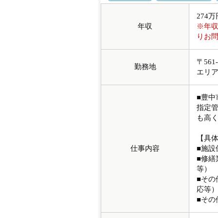
274
年収
※年
りお
〒56
勤務地
エリ
■豊
指定
も高
【具
仕事内容
■施設
■修
等）
■そ
応等
■そ