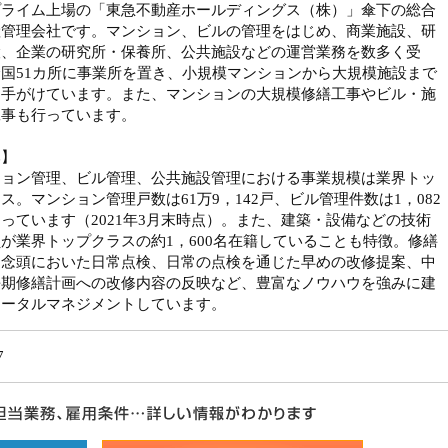
プライム上場の「東急不動産ホールディングス（株）」傘下の総合
産管理会社です。マンション、ビルの管理をはじめ、商業施設、研
設、企業の研究所・保養所、公共施設などの運営業務を数多く受
国51カ所に事業所を置き、小規模マンションから大規模施設まで
く手がけています。また、マンションの大規模修繕工事やビル・施
工事も行っています。
み】
ション管理、ビル管理、公共施設管理における事業規模は業界トッ
ス。マンション管理戸数は61万9，142戸、ビル管理件数は1，082
っています（2021年3月末時点）。また、建築・設備などの技術
が業界トップクラスの約1，600名在籍していることも特徴。修繕
を念頭においた日常点検、日常の点検を通じた早めの改修提案、中
長期修繕計画への改修内容の反映など、豊富なノウハウを強みに建
トータルマネジメントしています。
7