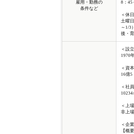
雇用・勤務の
8：45
条件など
＜休
土曜日
～1/
後・
＜設
1970
＜資
16億5
＜社
1023
＜上
非上
＜企
【概