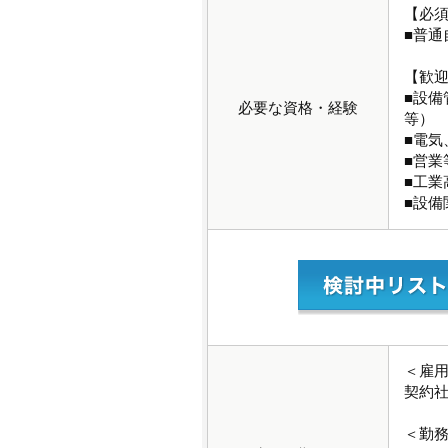
【必
■普通
【歓
■設
必要な資格・経験
等）
■電気
■営業
■工業
■設備
＜雇
契約
＜勤