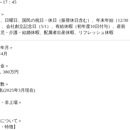
～17：45
日＞
、日曜日、国民の祝日・休日（振替休日含む）、年末年始（12/30
3）、会社創立記念日（5/1）、有給休暇（初年度10日付与）、産前
育児・介護・結婚休暇、配属者出産休暇、リフレッシュ休暇
立年月＞
年4月
本金＞
，380万円
員数＞
4名(2025年3月現在)
場・非上場＞
場
業について＞
要・特徴】