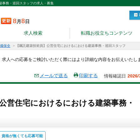
築事務・巡回スタッフの求人・募集
8
8
月
日
求人検索
転職お役立ちコンテンツ
備保全
>
【嘱託建築技術員】公営住宅におけるにおける建築事務・巡回スタッフ
。求人への応募をご検討いただく際にはより詳細な内容をお伝えいたし
メールで送る
印刷する
情報確認日
2026/
公営住宅におけるにおける建築事務・
資格が無くても応募可能