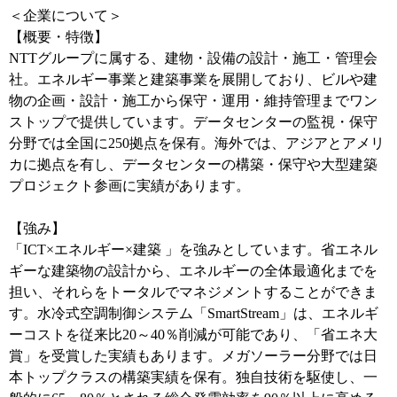
＜企業について＞
【概要・特徴】
NTTグループに属する、建物・設備の設計・施工・管理会
社。エネルギー事業と建築事業を展開しており、ビルや建
物の企画・設計・施工から保守・運用・維持管理までワン
ストップで提供しています。データセンターの監視・保守
分野では全国に250拠点を保有。海外では、アジアとアメリ
カに拠点を有し、データセンターの構築・保守や大型建築
プロジェクト参画に実績があります。
【強み】
「ICT×エネルギー×建築 」を強みとしています。省エネル
ギーな建築物の設計から、エネルギーの全体最適化までを
担い、それらをトータルでマネジメントすることができま
す。水冷式空調制御システム「SmartStream」は、エネルギ
ーコストを従来比20～40％削減が可能であり、「省エネ大
賞」を受賞した実績もあります。メガソーラー分野では日
本トップクラスの構築実績を保有。独自技術を駆使し、一