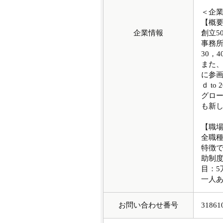
＜企
【概
企業情報
創立5
事務
30，
また
に参画
ｄ t
グロ
も新
【職
全職
特徴
助制度
目：5
一人あ
お問い合わせ番号
31861