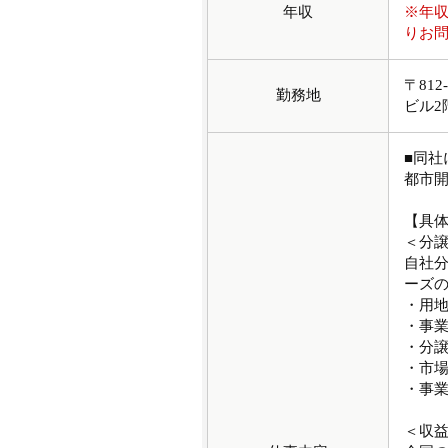
年収
※年
りお
〒81
勤務地
ビル2
■同
都市
【具
＜分
自社
ーズ
・用
・事
・分
・市
・事
＜収