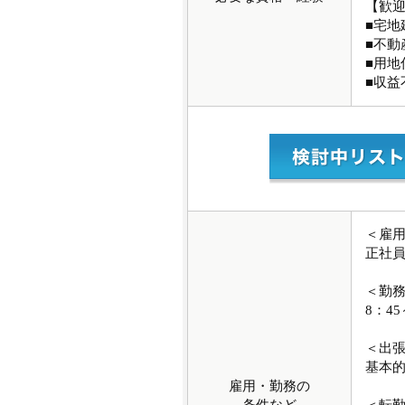
【歓
■宅地
■不動
■用地
■収益
＜雇
正社
＜勤
8：4
＜出
基本
雇用・勤務の