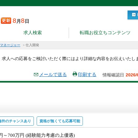
8
8
月
日
求人検索
転職お役立ちコンテンツ
マネージャー
>
仕入開発
。求人への応募をご検討いただく際にはより詳細な内容をお伝えいたし
メールで送る
印刷する
情報確認日
2026/
海外のチャンスあり
資格が無くても応募可能
万円～700万円 (経験能力考慮の上優遇)