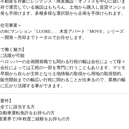
の不動産を対象にレジデンス・商業施設・オフィスを中心に扱いま
既存で運営している施設はもちろん、土地から購入し賃貸マンショ
開発も手掛けます。多種多様な選択肢から企画を手掛けられます。
資住宅事業＞
のRCマンション「LUORE」、木造アパート「MOVE」シリーズ
入～開発～売却までトータルでお任せします。
社で働く魅力】
に活躍が可能
デベロッパーの企画開発職でも関わる行程の幅は会社によって様々
。会社によっては工程の一部を専門に行うこともあります。マリモ
、早期から自らが主幹となり土地情報の取得から用地の取得契約、
の販売開始までの幅広い行程に関わることが出来るので、業務の幅
段に広がり活躍する事ができます。
須要件】
記全てに該当する方
自動車運転免許をお持ちの方
産業界で3年程度ご経験をお持ちの方