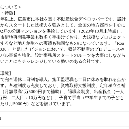
業について＞
要・特徴】
0年以上、広島市に本社を置く不動産総合デベロッパーです。設計
所からスタートした技術力を強みとして、全国の地方都市を中心に
402戸の分譲マンションを供給しています（2023年10月末時点）。
、市街地再開発事業も数多く手掛けており、大規模なプロジェクト
するなど地方創生への実績も強固なものになっています。「Roa
o 2030」 と題したビジョンにおいて、収益不動産のプロデュースや
ーバル事業も強化。設計事務所スタートのルーツを大事にしながら
しいことにもチャレンジしている勢いのある会社です。
場環境】
種で完全週休二日制を導入。施工監理職も土日に休みを取れる点が
です。各種制度も充実しており、資格取得支援制度、定年積立金補
（月額最高1万5000円まで補助）、退職金制度、出産祝金（一人
万円、二人目：10万円など）、子育て手当（中学生までの子ども
たり月5000円）などを設けています。
0