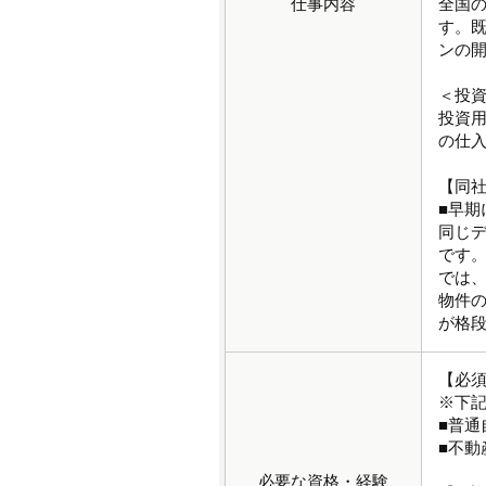
仕事内容
全国
す。
ンの
＜投
投資用
の仕
【同
■早期
同じ
です
では
物件
が格
【必
※下
■普通
■不動
必要な資格・経験