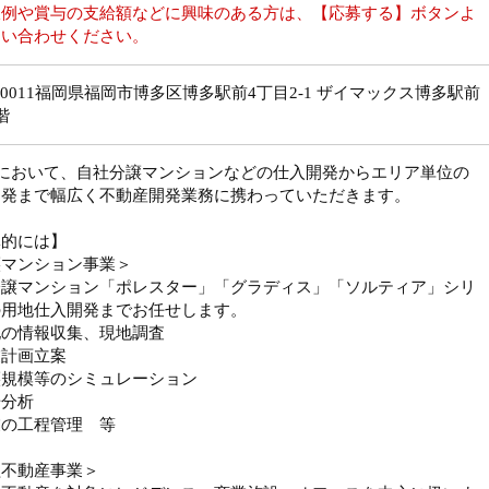
収例や賞与の支給額などに興味のある方は、【応募する】ボタンよ
問い合わせください。
2-0011福岡県福岡市博多区博多駅前4丁目2-1 ザイマックス博多駅前
階
社において、自社分譲マンションなどの仕入開発からエリア単位の
開発まで幅広く不動産開発業務に携わっていただきます。
体的には】
譲マンション事業＞
分譲マンション「ポレスター」「グラディス」「ソルティア」シリ
の用地仕入開発までお任せします。
地の情報収集、現地調査
業計画立案
譲規模等のシミュレーション
場分析
業の工程管理 等
益不動産事業＞