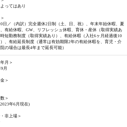
勤＞
によってはあり
日＞
20日／（内訳）完全週休2日制（土、日、祝）、年末年始休暇、夏
暇、有給休暇、GW、リフレッシュ休暇、育休・産休（取得実績あ
時短勤務制度（取得実績あり）、有給休暇（入社6ヶ月経過後10
与）、有給延長制度（通常は有効期限2年の有給休暇を、育児・介
院の場合は最長4年まで延長可能）
立年月＞
年9月
本金＞
員数＞
(2023年6月現在)
場・非上場＞
場