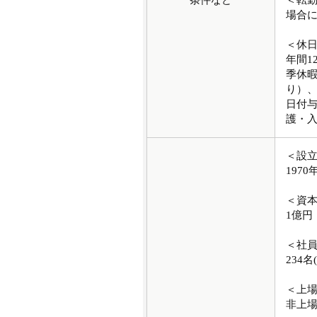
条件など
＜転
場合
＜休
年間1
季休
り）、
日付
護・入
＜設
1970
＜資
1億円
＜社
234名
＜上
非上