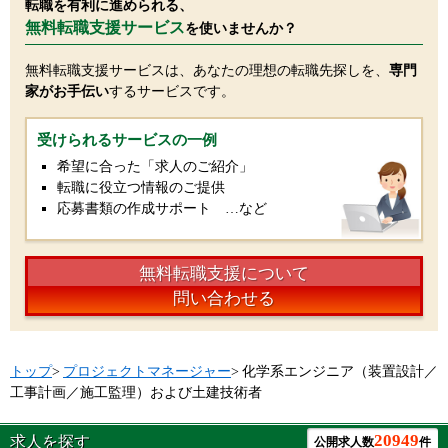
転職を有利に進められる、
無料転職支援サービス
を使いませんか？
無料転職支援サービスは、あなたの理想の転職先探しを、
専門
家がお手伝い
するサービスです。
受けられるサービスの一例
希望に合った「求人のご紹介」
転職に役立つ情報のご提供
応募書類の作成サポート …など
無料転職支援について
問い合わせる
トップ
>
プロジェクトマネージャー
>
化学系エンジニア（装置設計／
工事計画／施工監理）および土建技術者
20949
求人を探す
公開求人数
件