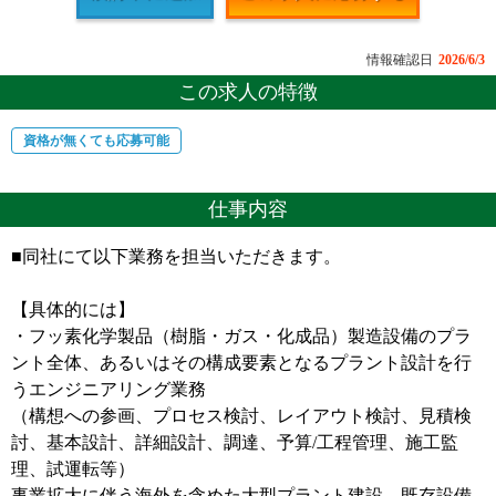
情報確認日
2026/6/3
この求人の特徴
資格が無くても応募可能
仕事内容
■同社にて以下業務を担当いただきます。
【具体的には】
・フッ素化学製品（樹脂・ガス・化成品）製造設備のプラ
ント全体、あるいはその構成要素となるプラント設計を行
うエンジニアリング業務
（構想への参画、プロセス検討、レイアウト検討、見積検
討、基本設計、詳細設計、調達、予算/工程管理、施工監
理、試運転等）
事業拡大に伴う海外を含めた大型プラント建設、既存設備