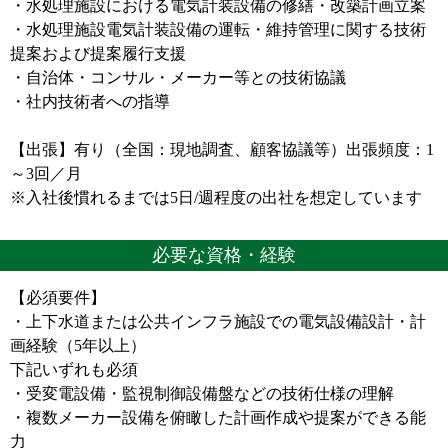
・水処理施設における電気計装設備の修繕・改築計画立案
・水処理施設電気計装設備の運転・維持管理に関する技術
提案および提案履行支援
・自治体・コンサル・メーカー等との技術協議
・社内技術者への指導
【出張】有り（全国：現地調査、顧客協議等）出張頻度：1
～3回／月
※入社後慣れるまでは5日/週程度の出社を想定しています
必要な資格・経験
【必須要件】
・上下水道または公共インフラ施設での電気設備設計・計
画経験（5年以上）
下記いずれも必須
・受変電設備・監視制御設備盤などの技術仕様の理解
・複数メーカー設備を俯瞰した計画作成や提案ができる能
力