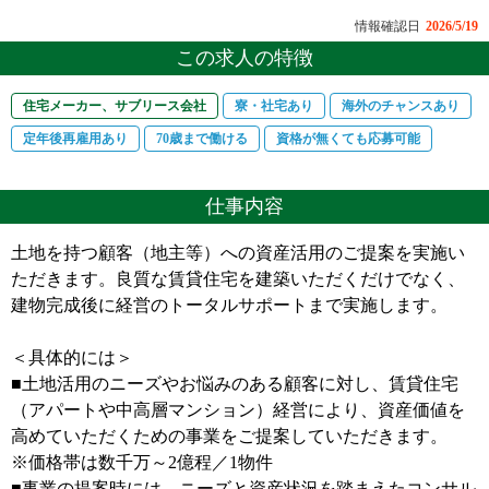
情報確認日
2026/5/19
この求人の特徴
住宅メーカー、サブリース会社
寮・社宅あり
海外のチャンスあり
定年後再雇用あり
70歳まで働ける
資格が無くても応募可能
仕事内容
土地を持つ顧客（地主等）への資産活用のご提案を実施い
ただきます。良質な賃貸住宅を建築いただくだけでなく、
建物完成後に経営のトータルサポートまで実施します。
＜具体的には＞
■土地活用のニーズやお悩みのある顧客に対し、賃貸住宅
（アパートや中高層マンション）経営により、資産価値を
高めていただくための事業をご提案していただきます。
※価格帯は数千万～2億程／1物件
■事業の提案時には、ニーズと資産状況を踏まえたコンサル