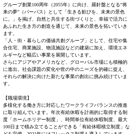
グループ創業100周年（2055年）に向け、羅針盤となる“将
来の夢”（パーパス）として「生きる歓びを、未来の景色
に。」を掲げ、自然と共生する街づくりと、幸福で活力に
あふれた生き方の創造を通じて、未来の景色を拓いていき
ます。
「人・街・暮らしの価値共創グループ」として、住宅や集
合住宅、商業施設、物流施設などの建築に加え、環境エネ
ルギーなど幅広い事業を展開しています。
さらにアジアやアメリカなど、グローバル市場にも積極的
に進出。社会課題の変化や世の中のニーズを的確に捉え、
それらの解決に向けた新たな事業の創出に挑み続けていま
す。
【職場環境】
多様化する働き方に対応したワークライフバランスの推進
に取り組んでいます。年次有給休暇を計画的に取得する制
度「ホームホリデー制度」、時間単位有給休暇制度、最大
100日まで積み立てることができる「有給休暇積立制度」な
どを完備。2021年にはフレックス制度も導入しています。