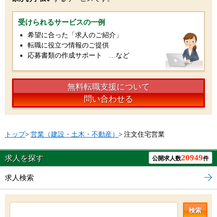
受けられるサービスの一例
希望に合った「求人のご紹介」
転職に役立つ情報のご提供
応募書類の作成サポート …など
無料転職支援について
問い合わせる
トップ
>
営業（建設・土木・不動産）
>
注文住宅営業
20949
求人を探す
公開求人数
件
求人検索
検索