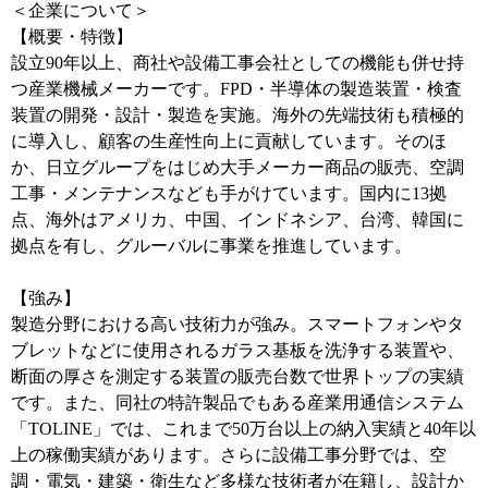
＜企業について＞
【概要・特徴】
設立90年以上、商社や設備工事会社としての機能も併せ持
つ産業機械メーカーです。FPD・半導体の製造装置・検査
装置の開発・設計・製造を実施。海外の先端技術も積極的
に導入し、顧客の生産性向上に貢献しています。そのほ
か、日立グループをはじめ大手メーカー商品の販売、空調
工事・メンテナンスなども手がけています。国内に13拠
点、海外はアメリカ、中国、インドネシア、台湾、韓国に
拠点を有し、グルーバルに事業を推進しています。
【強み】
製造分野における高い技術力が強み。スマートフォンやタ
ブレットなどに使用されるガラス基板を洗浄する装置や、
断面の厚さを測定する装置の販売台数で世界トップの実績
です。また、同社の特許製品でもある産業用通信システム
「TOLINE」では、これまで50万台以上の納入実績と40年以
上の稼働実績があります。さらに設備工事分野では、空
調・電気・建築・衛生など多様な技術者が在籍し、設計か