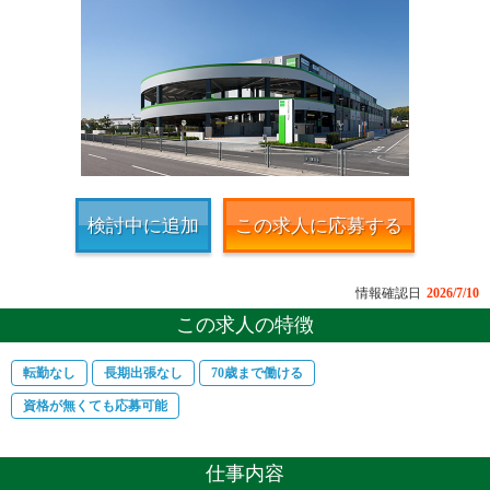
検討中に追加
この求人に応募する
情報確認日
2026/7/10
この求人の特徴
転勤なし
長期出張なし
70歳まで働ける
資格が無くても応募可能
仕事内容