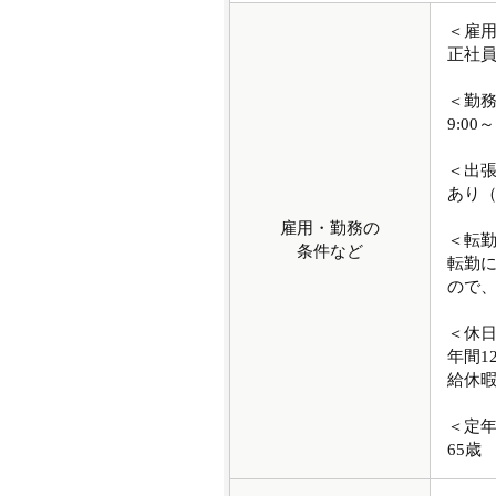
＜雇
正社
＜勤
9:00～
＜出
あり（
雇用・勤務の
＜転
条件など
転勤
ので
＜休
年間1
給休
＜定
65歳