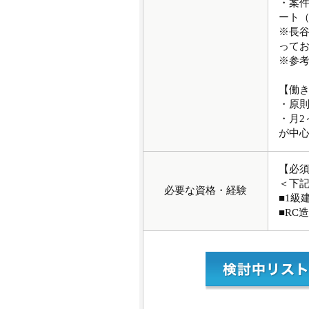
・案件
ート（
※長
って
※参考：h
【働
・原則
・月2
が中
【必
＜下
必要な資格・経験
■1級
■RC