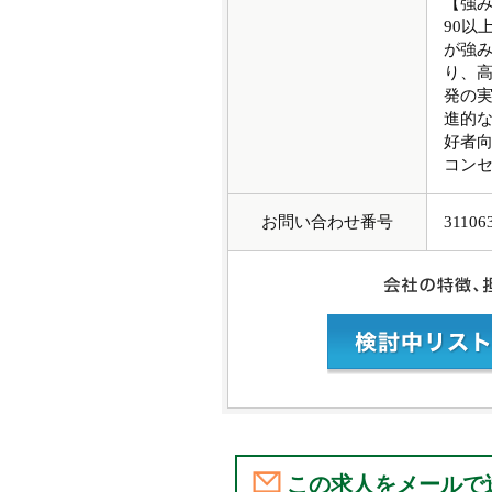
【強
90以
が強み
り、
発の
進的
好者
コン
お問い合わせ番号
31106
この求人をメールで