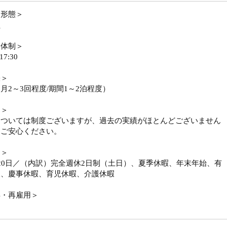
用形態＞
員
務体制＞
17:30
張＞
月2～3回程度/期間1～2泊程度）
勤＞
については制度ございますが、過去の実績がほとんどございません
、ご安心ください。
日＞
20日／（内訳）完全週休2日制（土日）、夏季休暇、年末年始、有
暇、慶事休暇、育児休暇、介護休暇
年・再雇用＞