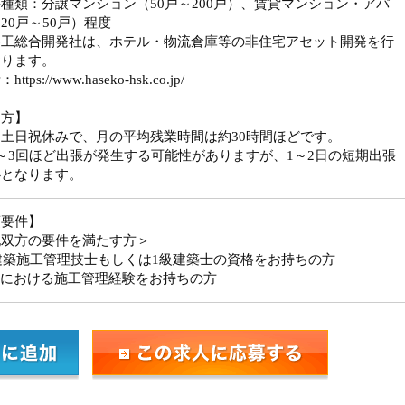
種類：分譲マンション（50戸～200戸）、賃貸マンション・アパ
20戸～50戸）程度
谷工総合開発社は、ホテル・物流倉庫等の非住宅アセット開発を行
おります。
ttps://www.haseko-hsk.co.jp/
き方】
土日祝休みで、月の平均残業時間は約30時間ほどです。
～3回ほど出張が発生する可能性がありますが、1～2日の短期出張
心となります。
須要件】
記双方の要件を満たす方＞
建築施工管理技士もしくは1級建築士の資格をお持ちの方
造における施工管理経験をお持ちの方