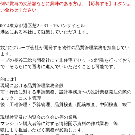
収例や賞与の支給額などに興味のある方は、【応募する】ボタンよ
問い合わせください。
5-0014東京都港区芝2－31－19バンザイビル
都港区にある本社にて就業していただきます。
社並びにグループ会社が開発する物件の品質管理業務を担当してい
きます。
ループの長谷工総合開発社にて非住宅アセットの開発を行っており
ので、そちらにて選考に進んでいいただくことも可能です。
体的には】
工現場における品質管理業務全般
工前：行政に対する申請業務、設計事務所への設計業務発注の際の
チェック、コスト管理
工後：工程管理・予算管理、品質検査（配筋検査、中間検査、竣工
）
種現場検査及び内覧会の立会い等の業務
譲マンション購入者等に対する情報開示資料の作成業務 等
経験により担当いただく業務が変動します。