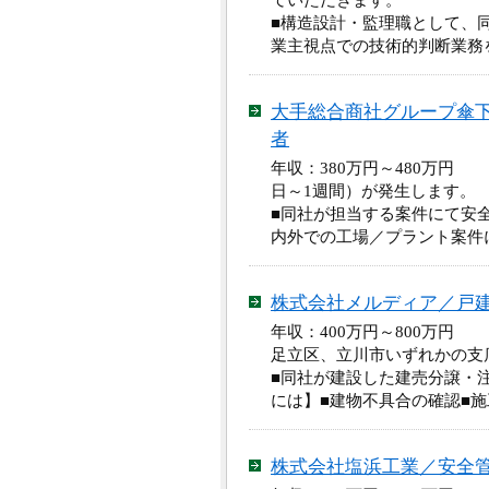
ていただきます。
■構造設計・監理職として、
業主視点での技術的判断業務
大手総合商社グループ傘
者
年収：380万円～480万円
日～1週間）が発生します。
■同社が担当する案件にて安
内外での工場／プラント案件
株式会社メルディア／戸
年収：400万円～800万円
足立区、立川市いずれかの支
■同社が建設した建売分譲・
には】■建物不具合の確認■
株式会社塩浜工業／安全