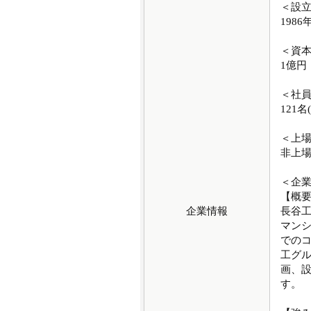
＜設
1986
＜資
1億円
＜社
121名
＜上
非上
＜企
【概
企業情報
長谷
マンシ
でのコ
工グ
画、
す。