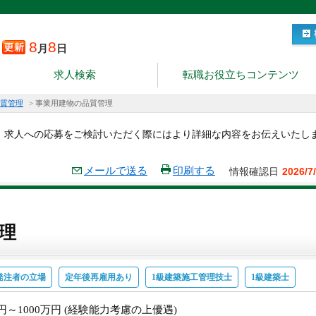
8
8
月
日
求人検索
転職お役立ちコンテンツ
質管理
>
事業用建物の品質管理
。求人への応募をご検討いただく際にはより詳細な内容をお伝えいたし
メールで送る
印刷する
情報確認日
2026/7
理
発注者の立場
定年後再雇用あり
1級建築施工管理技士
1級建築士
万円～1000万円 (経験能力考慮の上優遇)