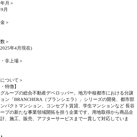
立年月＞
年9月
本金＞
員数＞
(2025年4月現在)
場・非上場＞
場
業について＞
要・特徴】
工グループの総合不動産デベロッパー。地方中核都市における分譲
ョン「BRANCHERA（ブランシエラ）」シリーズの開発、都市部
ンパクトマンション、コンセプト賃貸、学生マンションなど 長谷
ループの新たな事業領域開拓を担う企業です。用地取得から商品企
設計、施工、販売、アフターサービスまで一貫して対応していま