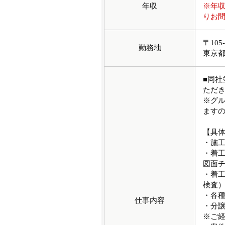
年収
※年
りお
〒10
勤務地
東京
■同
ただ
※グ
ます
【具
・施
・着
図面
・着
検査
・各
仕事内容
・分
※ご