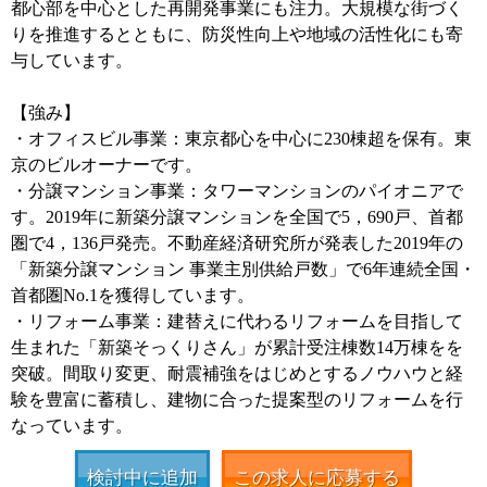
都心部を中心とした再開発事業にも注力。大規模な街づく
りを推進するとともに、防災性向上や地域の活性化にも寄
与しています。
【強み】
・オフィスビル事業：東京都心を中心に230棟超を保有。東
京のビルオーナーです。
・分譲マンション事業：タワーマンションのパイオニアで
す。2019年に新築分譲マンションを全国で5，690戸、首都
圏で4，136戸発売。不動産経済研究所が発表した2019年の
「新築分譲マンション 事業主別供給戸数」で6年連続全国・
首都圏No.1を獲得しています。
・リフォーム事業：建替えに代わるリフォームを目指して
生まれた「新築そっくりさん」が累計受注棟数14万棟をを
突破。間取り変更、耐震補強をはじめとするノウハウと経
験を豊富に蓄積し、建物に合った提案型のリフォームを行
なっています。
検討中に追加
この求人に応募する