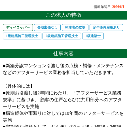
情報確認日
2026/6/1
この求人の特徴
ディベロッパー
長期出張なし
発注者の立場
定年後再雇用あり
1級建築施工管理技士
2級建築施工管理技士
1級建築士
仕事内容
■新築分譲マンション引渡し後の点検・補修・メンテナンス
などのアフターサービス業務を担当していただきます。
【具体的には】
■原則お引渡し後2年間にわたり、「アフターサービス業務
規準」に基づき、 顧客の住戸ならびに共用部分へのアフタ
ーサービスを実施
■構造躯体や雨漏りに対しては10年間のアフターサービスを
実施
■定期的な点検として、お引渡しの3ヵ月後・1年後・2年後