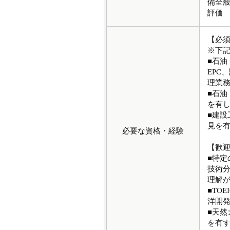
備全
評価
【必
※下記
■石油
EPC
理業
■石
を有
■建設
見を
必要な資格・経験
【歓
■特
技術
理解
■TO
洋開
■天
を有