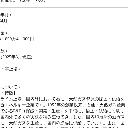
制度有。（定年：60歳）
立年月＞
年4月
本金＞
8，869万4，000円
員数＞
名(2025年3月現在)
場・非上場＞
業について＞
要・特徴】
プライム上場、国内外において石油・天然ガス資源の採掘・供給を
合エネルギー企業です。1955年の創業以来、石油・天然ガス産業
であるE&P（探鉱・開発・生産）を中核に、輸送・供給にも取り
国内外で多くの実績を積み重ねてきました。国内10カ所の油ガス
石油・天然ガスを生産し、国内の顧客に供給しています。また、世