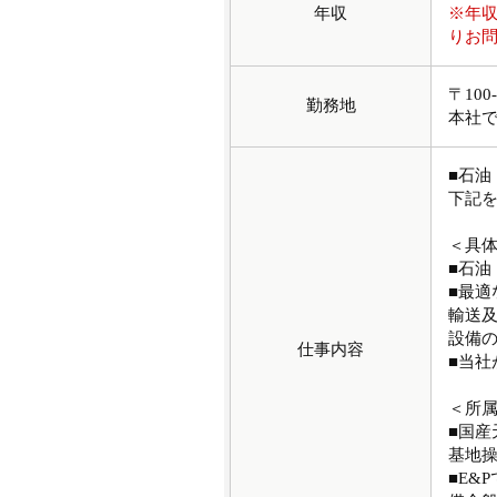
年収
※年
りお
〒10
勤務地
本社
■石
下記
＜具
■石
■最適
輸送及
設備
仕事内容
■当
＜所
■国産
基地
■E&