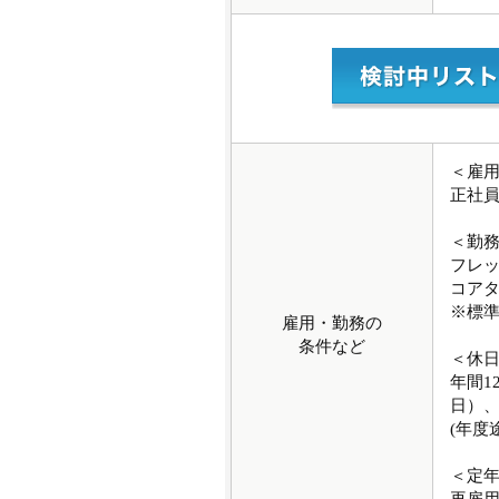
＜雇
正社
＜勤
フレ
コアタ
※標準
雇用・勤務の
条件など
＜休
年間1
日）、
(年度
＜定