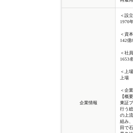
再雇用
＜設
1970
＜資
142億
＜社
1653
＜上
上場
＜企
【概
企業情報
東証
行う総
の上流
組み、
田で