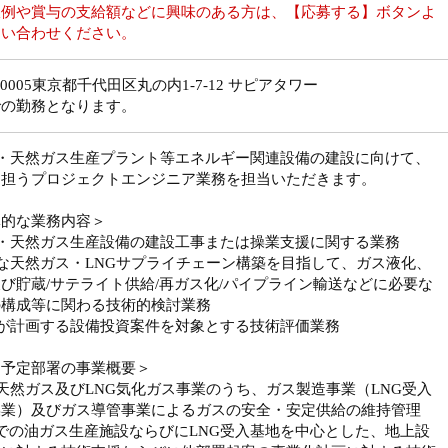
収例や賞与の支給額などに興味のある方は、【応募する】ボタンよ
問い合わせください。
0-0005東京都千代田区丸の内1-7-12 サピアタワー
での勤務となります。
油・天然ガス生産プラント等エネルギー関連設備の建設に向けて、
を担うプロジェクトエンジニア業務を担当いただきます。
体的な業務内容＞
油・天然ガス生産設備の建設工事または操業支援に関する業務
な天然ガス・LNGサプライチェーン構築を目指して、ガス液化、
び貯蔵/サテライト供給/再ガス化/パイプライン輸送などに必要な
の構成等に関わる技術的検討業務
社が計画する設備投資案件を対象とする技術評価業務
属予定部署の事業概要＞
天然ガス及びLNG気化ガス事業のうち、ガス製造事業（LNG受入
操業）及びガス導管事業によるガスの安全・安定供給の維持管理
Pでの油ガス生産施設ならびにLNG受入基地を中心とした、地上設