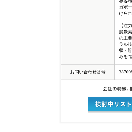
界各
ガポー
けられ
【注
脱炭
の主要
ラル技
収・貯
みを
お問い合わせ番号
38700