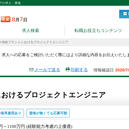
アの求人・募集
8
7
月
日
求人検索
転職お役立ちコンテンツ
ス供給プラントにおけるプロジェクトエンジニア
。求人への応募をご検討いただく際にはより詳細な内容をお伝えいたし
メールで送る
印刷する
情報確認日
2026/7
におけるプロジェクトエンジニア
年後再雇用あり
資格が無くても応募可能
万円～1100万円 (経験能力考慮の上優遇)