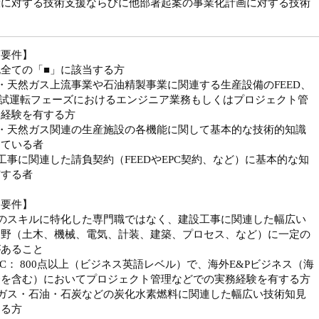
般に対する技術支援ならびに他部署起案の事業化計画に対する技術
須要件】
全ての「■」に該当する方
・天然ガス上流事業や石油精製事業に関連する生産設備のFEED、
、試運転フェーズにおけるエンジニア業務もしくはプロジェクト管
務経験を有する方
油・天然ガス関連の生産施設の各機能に関して基本的な技術的知識
している者
工事に関連した請負契約（FEEDやEPC契約、など）に基本的な知
有する者
迎要件】
定のスキルに特化した専門職ではなく、建設工事に関連した幅広い
分野（土木、機械、電気、計装、建築、プロセス、など）に一定の
があること
EIC： 800点以上（ビジネス英語レベル）で、海外E&Pビジネス（海
発を含む）においてプロジェクト管理などでの実務経験を有する方
然ガス・石油・石炭などの炭化水素燃料に関連した幅広い技術知見
する方