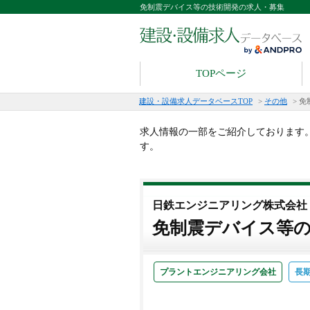
免制震デバイス等の技術開発の求人・募集
TOPページ
建設・設備求人データベースTOP
>
その他
>
免
求人情報の一部をご紹介しております
す。
日鉄エンジニアリング株式会社
免制震デバイス等
プラントエンジニアリング会社
長