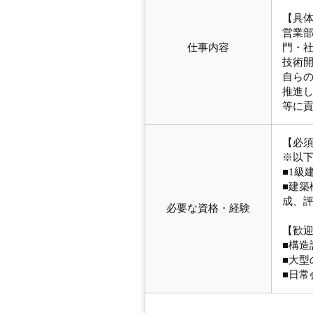
【具
営業
仕事内容
門・
技術
自ら
推進
等に
【必
※以
■1級
■建築
成、
必要な資格・経験
【歓
■構造
■大
■日常