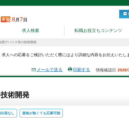
8
7
月
日
求人検索
転職お役立ちコンテンツ
制震デバイス等の技術開発
。求人への応募をご検討いただく際にはより詳細な内容をお伝えいたし
メールで送る
印刷する
情報確認日
2026/
の技術開発
期出張なし
資格が無くても応募可能