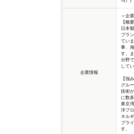
与）)
＜企
【概
日本
プラ
てい
事、
す。
分野
して
企業情報
【強
グル
技術
に数
東京
洋プ
ネル
プラ
す。