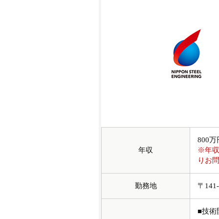
800
年収
※年
りお
勤務地
〒141
■技