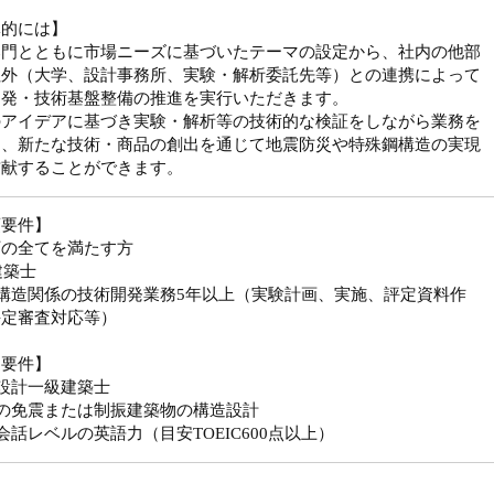
体的には】
部門とともに市場ニーズに基づいたテーマの設定から、社内の他部
社外（大学、設計事務所、実験・解析委託先等）との連携によって
開発・技術基盤整備の推進を実行いただきます。
のアイデアに基づき実験・解析等の技術的な検証をしながら業務を
し、新たな技術・商品の創出を通じて地震防災や特殊鋼構造の実現
貢献することができます。
須要件】
下の全てを満たす方
建築士
構造関係の技術開発業務5年以上（実験計画、実施、評定資料作
評定審査対応等）
迎要件】
設計一級建築士
型の免震または制振建築物の構造設計
会話レベルの英語力（目安TOEIC600点以上）