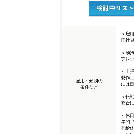
＜雇
正社
＜勤
フレッ
＜出
製作
雇用・勤務の
には日
条件など
＜転
都合
＜休
年間1
有給休