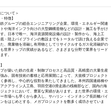
業について＞
要・特徴】
製鉄グループの総合エンジニアリング企業。環境・エネルギー関連
ントや海洋インフラ向けの大型鋼構造物などの設計・施工を手がけ
ます。日本で唯一、海洋資源開発設備の設計・製作から、海上工
海底・陸上パイプラインの敷設までをトータルで請け負える企業で
また、廃棄物を溶融し有用物としてリサイクルするガス化溶融炉の
でも世界トップの実績があるなど、さまざまな分野で業界をリード
います。
み】
ープが築いた鉄の生産・制御プロセスと高品質・高精度の大量生産
が強み。固有技術の蓄積と応用展開によって、大規模プロジェクト
多く参画し、中心的な役割を果たしてきました。本州四国連絡橋や
湾アクアライン人工島、羽田空港D滑走路の桟橋部など、国内の海
ロジェクトにおいて、豊富な実績があります。また世界の環境・エ
ギー市場へも早くから参入し、サハリン・インドネシア長距離パイ
インをはじめとする、メガプロジェクトを数多く成功させていま