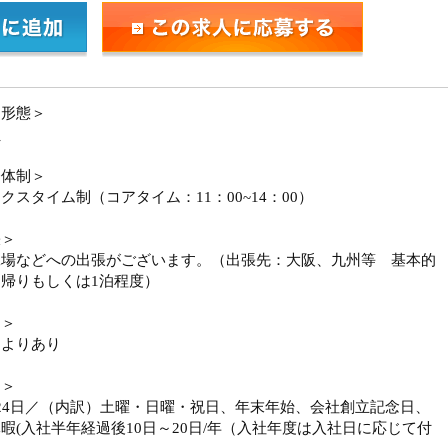
用形態＞
員
務体制＞
クスタイム制（コアタイム：11：00~14：00）
張＞
工場などへの出張がございます。（出張先：大阪、九州等 基本的
帰りもしくは1泊程度）
勤＞
によりあり
日＞
24日／（内訳）土曜・日曜・祝日、年末年始、会社創立記念日、
暇(入社半年経過後10日～20日/年（入社年度は入社日に応じて付