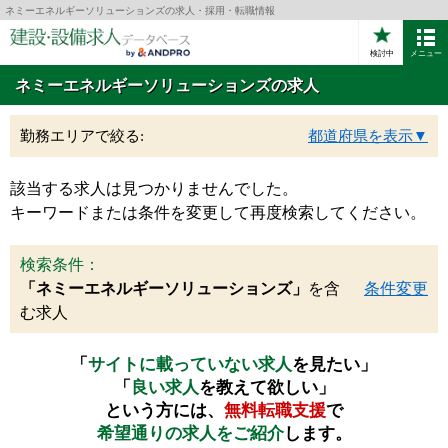
ネミーエネルギーソリューションズの求人・採用・転職情報
検討中
メニュー
ネミーエネルギーソリューションズの求人
勤務エリアで絞る:
都道府県を表示▼
該当する求人は見つかりませんでした。
キーワードまたは条件を変更して再度検索してください。
検索条件：
「ネミーエネルギーソリューションズ」
を含
条件変更
む求人
「
サイトに載っていない求人
を見たい」
「
良い求人
を教えて欲しい」
という方には、
無料転職支援
で
希望通りの求人をご紹介
します。