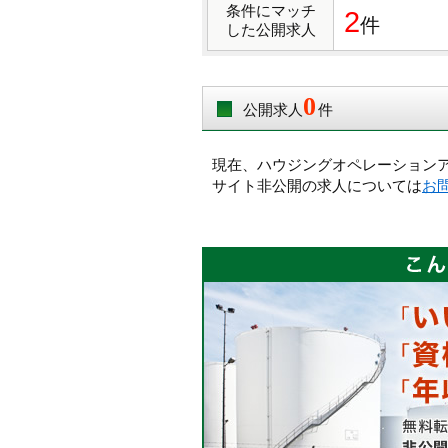
条件にマッチ
2
件
した公開求人
0
公開求人
件
現在、ハウジングオペレーション
サイト非公開の求人については
お