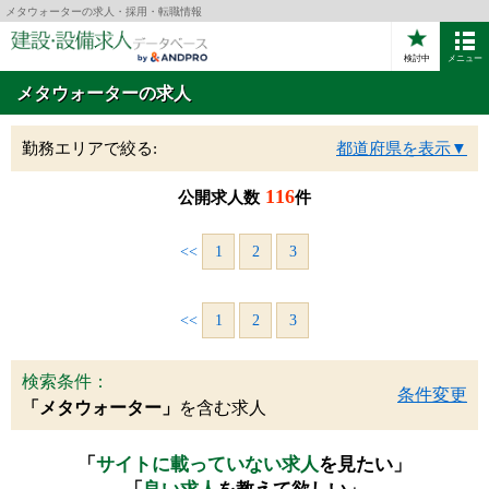
メタウォーターの求人・採用・転職情報
検討中
メニュー
メタウォーターの求人
勤務エリアで絞る:
都道府県を表示▼
116
公開求人数
件
<<
1
2
3
<<
1
2
3
検索条件：
条件変更
「メタウォーター」
を含む求人
「
サイトに載っていない求人
を見たい」