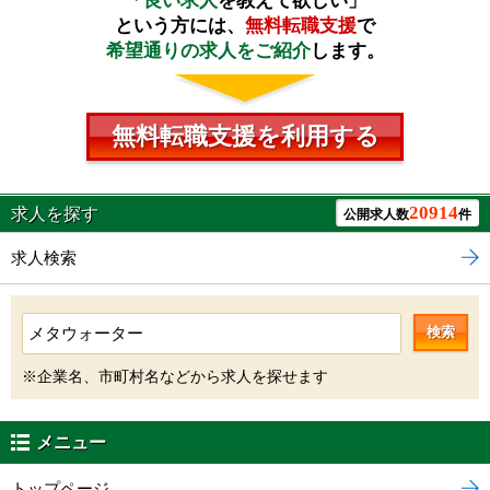
「
良い求人
を教えて欲しい」
という方には、
無料転職支援
で
希望通りの求人をご紹介
します。
無料転職支援を利用する
20914
求人を探す
公開求人数
件
求人検索
検索
※企業名、市町村名などから求人を探せます
メニュー
トップページ