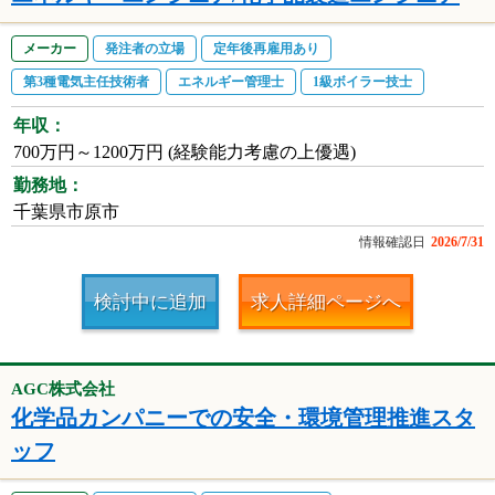
メーカー
発注者の立場
定年後再雇用あり
第3種電気主任技術者
エネルギー管理士
1級ボイラー技士
年収：
700万円～1200万円 (経験能力考慮の上優遇)
勤務地：
千葉県市原市
情報確認日
2026/7/31
検討中に追加
求人詳細ページへ
AGC株式会社
化学品カンパニーでの安全・環境管理推進スタ
ッフ