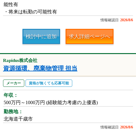
能性有
・将来は転勤の可能性有
情報確認日
2026/8/6
検討中に追加
求人詳細ページへ
Rapidus株式会社
資源循環、廃棄物管理 担当
メーカー
資格が無くても応募可能
年収：
500万円～1000万円 (経験能力考慮の上優遇)
勤務地：
北海道千歳市
情報確認日
2026/8/6