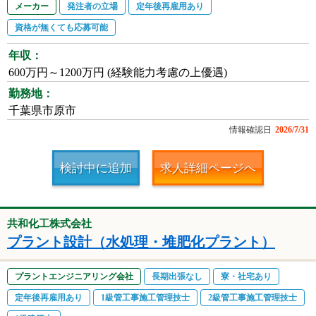
メーカー
発注者の立場
定年後再雇用あり
資格が無くても応募可能
年収：
600万円～1200万円 (経験能力考慮の上優遇)
勤務地：
千葉県市原市
情報確認日
2026/7/31
検討中に追加
求人詳細ページへ
共和化工株式会社
プラント設計（水処理・堆肥化プラント）
プラントエンジニアリング会社
長期出張なし
寮・社宅あり
定年後再雇用あり
1級管工事施工管理技士
2級管工事施工管理技士