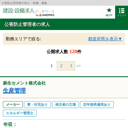
公害防止管理者の求人・転職・募集
検討中
メニュー
公害防止管理者の求人
勤務エリアで絞る:
都道府県を表示▼
120
公開求人数
件
1
2
3
>>
麻生セメント株式会社
生産管理
メーカー
寮・社宅あり
発注者の立場
定年後再雇用あり
エネルギー管理士
年収：