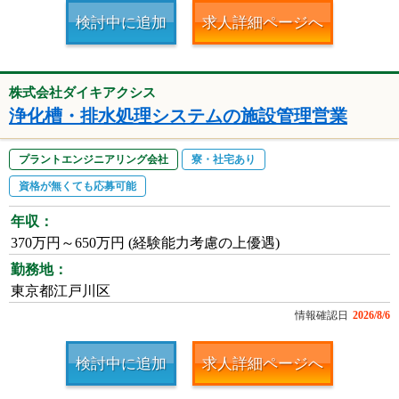
検討中に追加
求人詳細ページへ
株式会社ダイキアクシス
浄化槽・排水処理システムの施設管理営業
プラントエンジニアリング会社
寮・社宅あり
資格が無くても応募可能
年収：
370万円～650万円 (経験能力考慮の上優遇)
勤務地：
東京都江戸川区
情報確認日
2026/8/6
検討中に追加
求人詳細ページへ