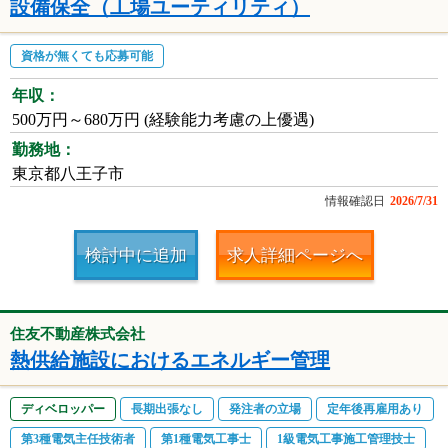
設備保全（工場ユーティリティ）
資格が無くても応募可能
年収：
500万円～680万円 (経験能力考慮の上優遇)
勤務地：
東京都八王子市
情報確認日
2026/7/31
検討中に追加
求人詳細ページへ
住友不動産株式会社
熱供給施設におけるエネルギー管理
ディベロッパー
長期出張なし
発注者の立場
定年後再雇用あり
第3種電気主任技術者
第1種電気工事士
1級電気工事施工管理技士