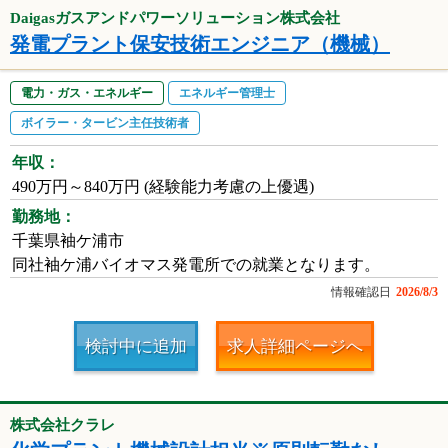
Daigasガスアンドパワーソリューション株式会社
発電プラント保安技術エンジニア（機械）
電力・ガス・エネルギー
エネルギー管理士
ボイラー・タービン主任技術者
年収：
490万円～840万円 (経験能力考慮の上優遇)
勤務地：
千葉県袖ケ浦市
同社袖ケ浦バイオマス発電所での就業となります。
情報確認日
2026/8/3
検討中に追加
求人詳細ページへ
株式会社クラレ