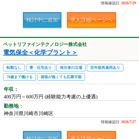
情報確認日
2026/7/29
検討中に追加
求人詳細ページへ
ペットリファインテクノロジー株式会社
電気保全＜化学プラント＞
転勤なし
寮・社宅あり
発注者の立場
定年後再雇用あり
70歳まで働ける
資格が無くても応募可能
年収：
400万円～600万円 (経験能力考慮の上優遇)
勤務地：
神奈川県川崎市川崎区
情報確認日
2026/7/27
検討中に追加
求人詳細ページへ