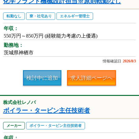
化学プラント機械設計担当※原則転勤なし
転勤なし
寮・社宅あり
エネルギー管理士
年収：
550万円～850万円 (経験能力考慮の上優遇)
勤務地：
茨城県神栖市
情報確認日
2026/8/3
検討中に追加
求人詳細ページへ
株式会社レノバ
ボイラー・タービン主任技術者
メーカー
ボイラー・タービン主任技術者
年収：