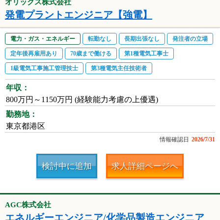
オリックス株式会社
発電プラントエンジニア【強電】
電力・ガス・エネルギー
転勤なし
長期出張なし
発注者の立場
定年後再雇用あり
70歳まで働ける
第1種電気工事士
1級電気工事施工管理技士
第3種電気主任技術者
年収：
800万円～1150万円 (経験能力考慮の上優遇)
勤務地：
東京都港区
情報確認日
2026/7/31
検討中に追加
求人詳細ページへ
AGC株式会社
エネルギーエンジニア/化学品製造エンジニア