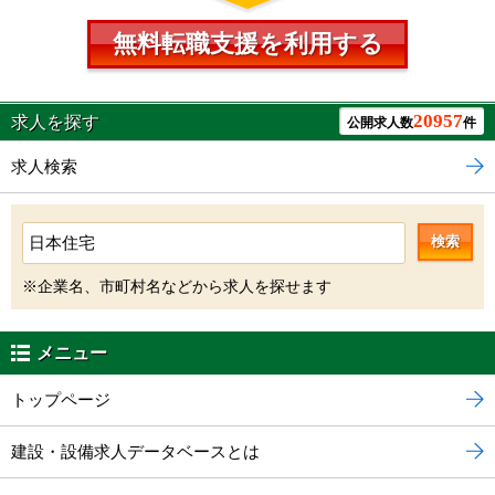
無料転職支援を利用する
20957
求人を探す
公開求人数
件
求人検索
検索
※企業名、市町村名などから求人を探せます
メニュー
トップページ
建設・設備求人データベースとは