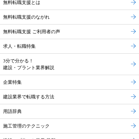
無料転職支援とは
無料転職支援のながれ
無料転職支援 ご利用者の声
求人・転職特集
3分で分かる！
建設・プラント業界解説
企業特集
建設業界で転職する方法
用語辞典
施工管理のテクニック