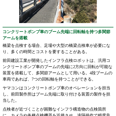
コンクリートポンプ車のブーム先端に回転軸を持つ多関節
アームを搭載
橋梁を点検する場合、足場や大型の橋梁点検車が必要にな
り、多くの時間とコストを要することがある。
前田建設工業が開発したインフラ点検ロボットは、汎用コ
ンクリートポンプ車のブームの先端に2方向に回転が可能な
装置を搭載して、多関節アームとして用いる。4段ブームの
車両であれば、7つの回転軸を持つことができる。
ヤマコンはコンクリートポンプ車のオペレーションを担当
し、前田製作所はブーム先端に取り付ける装置の製作を担
当した。
点検者が近づくことが困難なインフラ構造物の点検箇所
に、カメラや各種点検機器を近接させ、遠隔操作で精度良