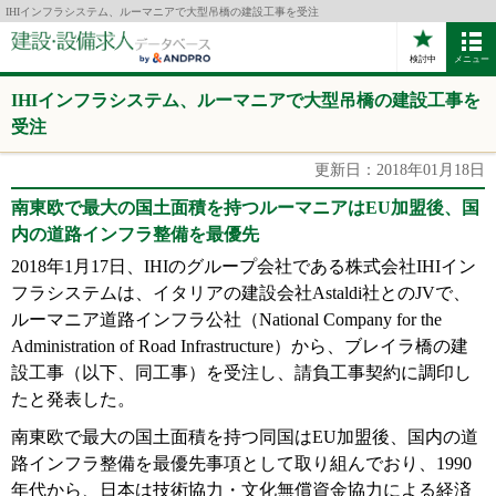
IHIインフラシステム、ルーマニアで大型吊橋の建設工事を受注
検討中
メニュー
IHIインフラシステム、ルーマニアで大型吊橋の建設工事を
受注
更新日：2018年01月18日
南東欧で最大の国土面積を持つルーマニアはEU加盟後、国
内の道路インフラ整備を最優先
2018年1月17日、IHIのグループ会社である株式会社IHIイン
フラシステムは、イタリアの建設会社Astaldi社とのJVで、
ルーマニア道路インフラ公社（National Company for the
Administration of Road Infrastructure）から、ブレイラ橋の建
設工事（以下、同工事）を受注し、請負工事契約に調印し
たと発表した。
南東欧で最大の国土面積を持つ同国はEU加盟後、国内の道
路インフラ整備を最優先事項として取り組んでおり、1990
年代から、日本は技術協力・文化無償資金協力による経済