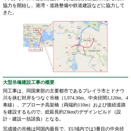
協力を開始し、港湾・道路整備や鉄道建設などに協力して
きた。
大型吊橋建設工事の概要
同工事は、同国東部の主要都市であるブレイラ市とドナウ
川を挟む対岸をつなぐ吊橋（1,974.30m、中央径間1,120m、4
車線）、アプローチ高架橋（両端約110m）および接続道路
を建設するもので、総延長約23kmのデザインビルド（設
計・建設一括請負）となる。
完成後の吊橋は同国内最長で、EU域内では3番目の中央径