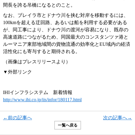
間長を誇る吊橋になるとのこと。
なお、ブレイラ市とドナウ川を挟む対岸を移動するには、
100kmを超える迂回路、あるいは船を利用する必要がある
が、同工事により、ドナウ川の渡河が容易になり、既存の
高速道路につながるため、同国最大のコンスタンツァ港と
ルーマニア東部地域間の貨物流通の効率化とEU域内の経済
活性化にも寄与すると期待される。
（画像はプレスリリースより）
▼外部リンク
IHIインフラシステム 新着情報
http://www.ihi.co.jp/iis/infor/180117.html
←前の記事へ
次の記事へ→
一覧へ戻る