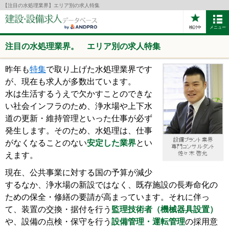
【注目の水処理業界】エリア別の求人特集
検討中
メニュー
注目の水処理業界。 エリア別の求人特集
昨年も
特集
で取り上げた水処理業界です
が、現在も求人が多数出ています。
水は生活するうえで欠かすことのできな
い社会インフラのため、浄水場や上下水
道の更新・維持管理といった仕事が必ず
発生します。そのため、水処理は、仕事
がなくなることのない
安定した業界
とい
えます。
現在、公共事業に対する国の予算が減少
するなか、浄水場の新設ではなく、既存施設の長寿命化の
ための保全・修繕の要請が高まっています。それに伴っ
て、装置の交換・据付を行う
監理技術者（機械器具設置）
や、設備の点検・保守を行う
設備管理・運転管理
の採用意