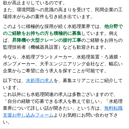
欲が高止まりしているのです。
また、環境問題への意識の高まりを受けて、民間企業の工
場排水がらみの案件も引き続き出ています。
このように積極的な採用が続く水処理業界では、
他分野で
のご経験をお持ちの方も積極的に募集
しています。例え
ば、
昇降機
や
大型クレーンの据付工事
のご経験をお持ちの
監理技術者（機械器具設置）なども歓迎されます。
今なら、水処理プラントメーカー、水処理装置・ろ過膜・
ポンプメーカー、大手エンジニアリング会社など、幅広い
企業からご希望に合う求人を探すことが可能です。
以下では、
水処理の求人
を、募集エリアごとにご紹介して
います。
これ以外にも水処理関連の求人は多数ございますので、
「自分の経験で応募できる求人を教えて欲しい」「水処理
業界について詳しい話が聞きたい」という方は、
無料転職
支援お申し込みフォーム
よりお気軽にお問い合わせ下さ
い。