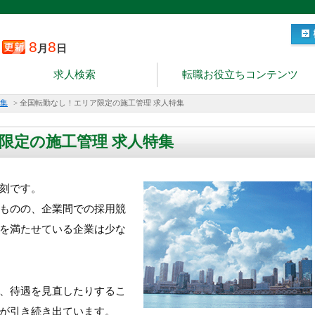
8
8
月
日
求人検索
転職お役立ちコンテンツ
集
>
全国転勤なし！エリア限定の施工管理 求人特集
限定の施工管理 求人特集
刻です。
ものの、企業間での採用競
を満たせている企業は少な
、待遇を見直したりするこ
が引き続き出ています。