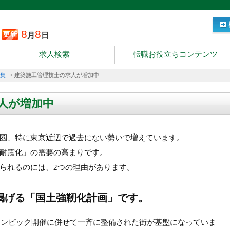
8
8
月
日
求人検索
転職お役立ちコンテンツ
集
>
建築施工管理技士の求人が増加中
人が増加中
圏、特に東京近辺で過去にない勢いで増えています。
耐震化」の需要の高まりです。
められるのには、2つの理由があります。
掲げる「国土強靭化計画」です。
オリンピック開催に併せて一斉に整備された街が基盤になっていま