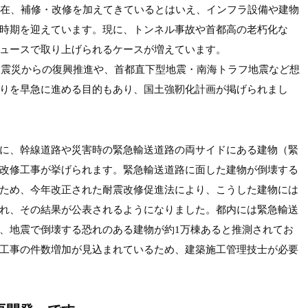
現在、補修・改修を加えてきているとはいえ、インフラ設備や建物
時期を迎えています。現に、トンネル事故や首都高の老朽化な
ュースで取り上げられるケースが増えています。
本大震災からの復興推進や、首都直下型地震・南海トラフ地震など想
りを早急に進める目的もあり、国土強靭化計画が掲げられまし
に、幹線道路や災害時の緊急輸送道路の両サイドにある建物（緊
改修工事が挙げられます。緊急輸送道路に面した建物が倒壊する
ため、今年改正された耐震改修促進法により、こうした建物には
れ、その結果が公表されるようになりました。都内には緊急輸送
、地震で倒壊する恐れのある建物が約1万棟あると推測されてお
工事の件数増加が見込まれているため、建築施工管理技士が必要