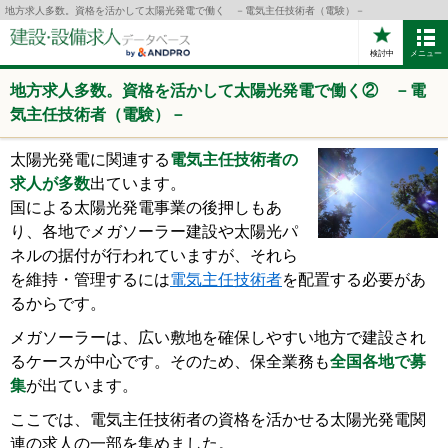
地方求人多数。資格を活かして太陽光発電で働く －電気主任技術者（電験）－
検討中
メニュー
地方求人多数。資格を活かして太陽光発電で働く② －電
気主任技術者（電験）－
太陽光発電に関連する
電気主任技術者の
求人が多数
出ています。
国による太陽光発電事業の後押しもあ
り、各地でメガソーラー建設や太陽光パ
ネルの据付が行われていますが、それら
を維持・管理するには
電気主任技術者
を配置する必要があ
るからです。
メガソーラーは、広い敷地を確保しやすい地方で建設され
るケースが中心です。そのため、保全業務も
全国各地で募
集
が出ています。
ここでは、電気主任技術者の資格を活かせる太陽光発電関
連の求人の一部を集めました。