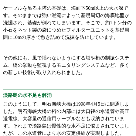
ケーブルを吊る主塔の基礎は、海面下50m以上の大水深で
す。そのままでは強い潮流によって基礎周辺の海底地盤が
洗掘され、基礎が倒れてしまいます。そこで、約1トン分の
小石をネット製の袋につめたフィルターユニットを基礎周
囲に10mの厚さで敷き詰めて洗掘を防止しています。
その他にも、風で揺れないようにする塔や桁の制振システ
ム、橋の挙動を監視するモニタリングシステムなど、多く
の新しい技術が取り入れられました。
淡路島の水不足も解消
このようにして、明石海峡大橋は1998年4月5日に開通しま
した。明石海峡大橋の桁の内部には大口径の水道管や高圧
送電線、大容量の通信用ケーブルなども収納されていま
す。それまで淡路島は慢性的な水不足に悩まされていまし
たが、この水道管により水の安定供給が実現しました。