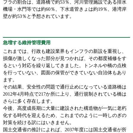
フラの割合は、道路橋で約53％、河川管理施設である排水
機場・水門等では約60％、下水道管きょは約19％、港湾岸
壁が約53％と予想されています。
急増する維持管理費用
これまでは、行政も建設業界もインフラの新設を重視し、
損傷が激しくなった部分が見つかれば、その都度補修をす
るという対応を繰り返してきました。トンネルや橋の点検
を行っていない、図面の保管ができていない自治体もあり
ます。
その結果、安全性の問題で通行止めになっている道路橋は
2012年4月時点で217か所に上り、通行規制されている橋は
さらに多く存在します。
今後、高度成長期に大量に建設された構造物が一気に老朽
化する時代を迎えるため、これまでのように一時しのぎの
対策を続ける訳にはいきません。
国土交通省の推計によれば、2037年度には国土交通省が所