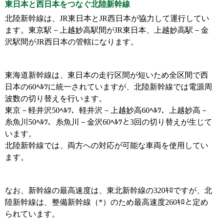
東日本と西日本をつなぐ北陸新幹線
北陸新幹線は、JR東日本とJR西日本が協力して運行してい
ます。東京駅－上越妙高駅間がJR東日本、上越妙高駅－金
沢駅間がJR西日本の管轄になります。
東海道新幹線は、東日本の走行区間が短いため全区間で西
日本の60ﾍﾙﾂに統一されていますが、北陸新幹線では電源周
波数の切り替えを行います。
東京－軽井沢50ﾍﾙﾂ、軽井沢－上越妙高60ﾍﾙﾂ、上越妙高－
糸魚川50ﾍﾙﾂ、糸魚川－金沢60ﾍﾙﾂと3回の切り替えが生じて
います。
北陸新幹線では、両方への対応が可能な車両を使用してい
ます。
なお、新幹線の最高速度は、東北新幹線の320ｷﾛですが、北
陸新幹線は、整備新幹線（*）のため最高速度260ｷﾛと定め
られています。