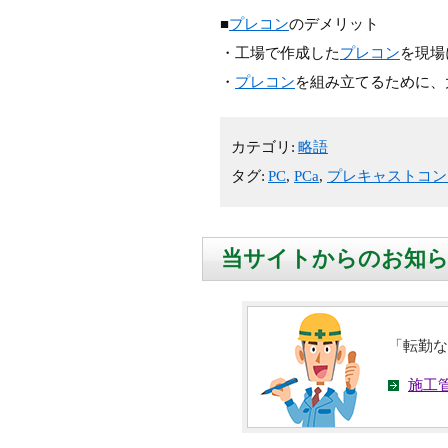
■
プレコン
のデメリット
・工場で作成した
プレコン
を現場
・
プレコン
を組み立てるために、
カテゴリ:
略語
タグ:
PC
,
PCa
,
プレキャストコン
当サイトからのお知
「転勤な
施工