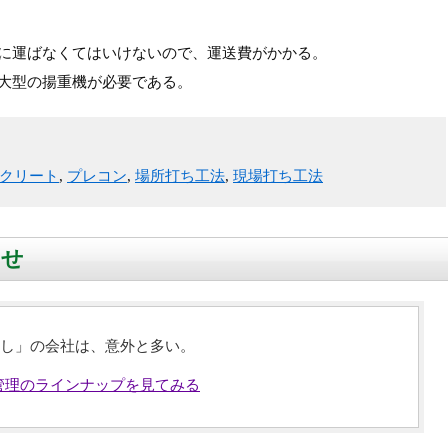
に運ばなくてはいけないので、運送費がかかる。
大型の揚重機が必要である。
クリート
,
プレコン
,
場所打ち工法
,
現場打ち工法
らせ
し」の会社は、意外と多い。
管理のラインナップを見てみる