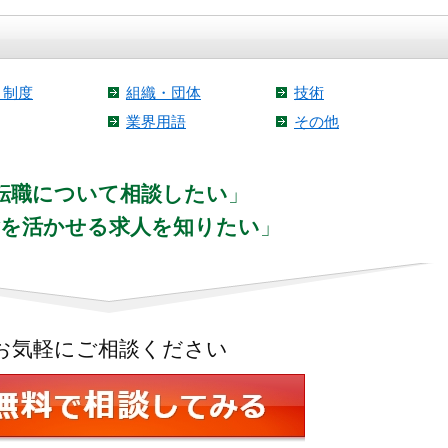
・制度
組織・団体
技術
業界用語
その他
転職について相談したい
」
験を活かせる求人を知りたい
」
お気軽にご相談ください