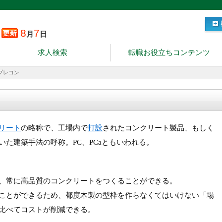
8
7
月
日
求人検索
転職お役立ちコンテンツ
プレコン
リート
の略称で、工場内で
打設
されたコンクリート製品、もしく
いた建築手法の呼称。PC、PCaともいわれる。
、常に高品質のコンクリートをつくることができる。
ことができるため、都度木製の型枠を作らなくてはいけない「場
比べてコストが削減できる。