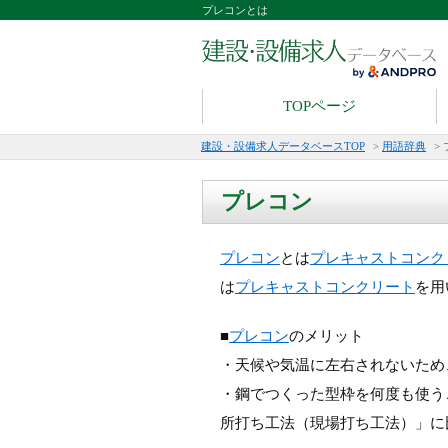
プレコンとは
TOPページ
建設・設備求人データベースTOP
>
用語辞典
>
プレコン
プレコン
とは
プレキャストコンク
は
プレキャストコンクリート
を用
■
プレコン
のメリット
・天候や気温に左右されないため
・鋼でつくった型枠を何度も使う
所打ち工法（現場打ち工法）」に