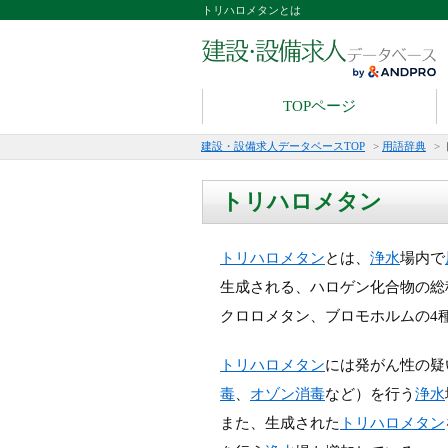
トリハロメタンとは
TOPページ
建設・設備求人データベースTOP
>
用語辞典
>
トリハロメタン
トリハロメタン
とは、
浄水
場内で
生成される、ハロゲン化合物の総
クロロメタン、ブロモホルムの4
トリハロメタン
には発がん性の疑
毒
、
オゾン消毒
など）を行う
浄水
また、生成された
トリハロメタン