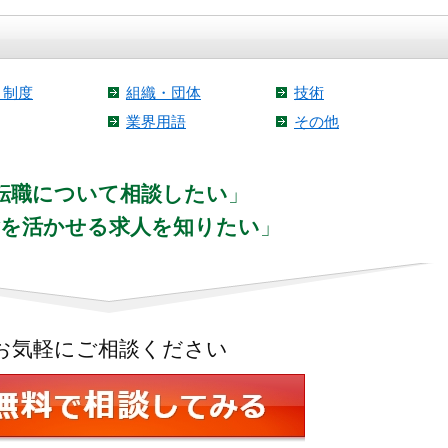
・制度
組織・団体
技術
業界用語
その他
転職について相談したい
」
験を活かせる求人を知りたい
」
お気軽にご相談ください