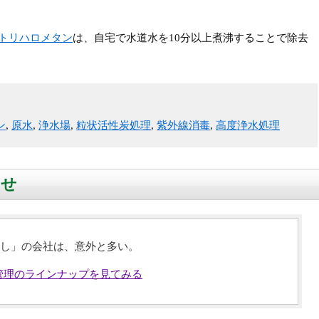
トリハロメタン
は、自宅で水道水を10分以上煮沸することで除去
ン
,
原水
,
浄水場
,
粒状活性炭処理
,
紫外線消毒
,
高度浄水処理
らせ
し」の会社は、意外と多い。
管理のラインナップを見てみる