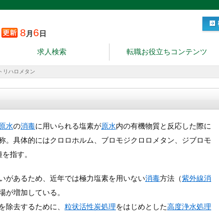
8
6
月
日
求人検索
転職お役立ちコンテンツ
トリハロメタン
原水
の
消毒
に用いられる塩素が
原水
内の有機物質と反応した際に
称。具体的にはクロロホルム、ブロモジクロロメタン、ジブロモ
種を指す。
いがあるため、近年では極力塩素を用いない
消毒
方法（
紫外線消
場が増加している。
を除去するために、
粒状活性炭処理
をはじめとした
高度浄水処理