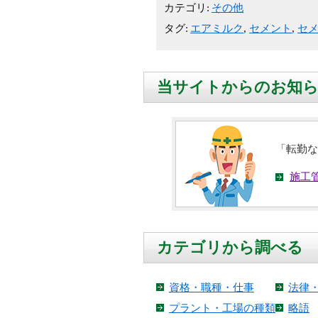
カテゴリ:
その他
タグ:
エアミルク
,
セメント
,
セ
当サイトからのお知
「転勤な
施工
カテゴリから調べる
資格・職種・仕事
法律
プラント・工場の種類
略語