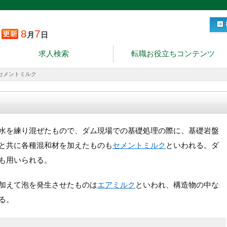
8
7
月
日
求人検索
転職お役立ちコンテンツ
セメントミルク
水を練り混ぜたもので、ダム現場での基礎処理の際に、基礎岩盤
と共に各種混和材を加えたものも
セメントミルク
といわれる。ダ
も用いられる。
加えて泡を発生させたものは
エアミルク
といわれ、構造物の中な
る。