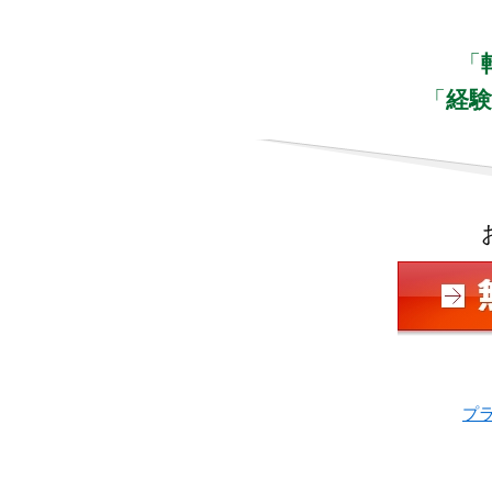
「
「
経
プ