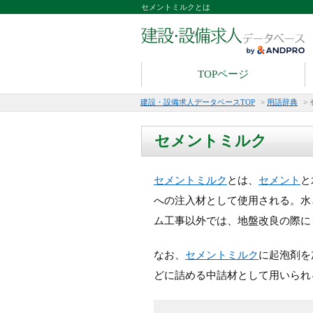
セメントミルクとは
TOPページ
建設・設備求人データベースTOP
>
用語辞典
>
セメントミルク
セメントミルク
とは、
セメント
と
への注入材として使用される。水
ム工事以外では、地盤改良の際に
なお、
セメントミルク
に起泡剤を
どに詰める中詰材として用いられ