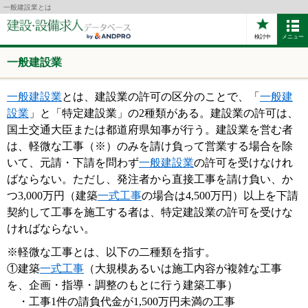
一般建設業とは
検討中
メニュー
一般建設業
一般建設業
とは、建設業の許可の区分のことで、「
一般建
設業
」と「特定建設業」の2種類がある。建設業の許可は、
国土交通大臣または都道府県知事が行う。建設業を営む者
は、軽微な工事（※）のみを請け負って営業する場合を除
いて、元請・下請を問わず
一般建設業
の許可を受けなけれ
ばならない。ただし、発注者から直接工事を請け負い、か
つ3,000万円（建築
一式工事
の場合は4,500万円）以上を下請
契約して工事を施工する者は、特定建設業の許可を受けな
ければならない。
※軽微な工事とは、以下の二種類を指す。
①建築
一式工事
（大規模あるいは施工内容が複雑な工事
を、企画・指導・調整のもとに行う建築工事）
・工事1件の請負代金が1,500万円未満の工事