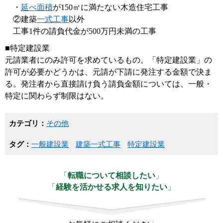
・
延べ面積
が150㎡に満たない木造住宅工事
②建築
一式工事
以外
工事1件の請負代金が500万円未満の工事
■特定建設業
元請業者にのみ許可を求めているもの。「特定建設業」の
許可が必要かどうかは、元請が下請に発注する金額で決ま
る。発注者から直接請け負う請負金額については、一般・
特定に関わらず制限はない。
カテゴリ：
その他
タグ：
一般建設業
建築一式工事
特定建設業
「
転職について相談したい
」
「
経験を活かせる求人を知りたい
」