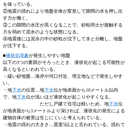
を保っている。
②地震の揺れにより地盤全体が変形して隙間の水を押し出
す力が働く。
③この隙間の水圧が高くなることで、砂粒同士が接触する
力を弱めて泥水のような状態になる。
④地震後には泥水の中の砂粒が沈下して水と分離し、地盤
が沈下する。
■
液状化現象
が発生しやすい地盤
以下の3つの要因がそろったとき、液状化が起こる可能性が
高くなるといわれている。
・緩い砂地盤…海岸や河口付近、埋立地などで発生しやす
い。
・地
下水
の位置…地
下水
位が地表面から10メートル以内
で、地
下水
位が浅いほど液状化が起こりやすくなる。
ただし戸建て住宅は軽いため、地
下水
位
が地表面から3メートルより深ければ、液状化の発生による
建物自体の被害は生じにくいと考えられている。
・地震の揺れの大きさ…震度5以上と言われている。揺れて