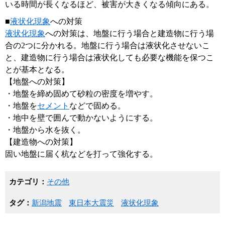
いる時間が長くなるほど、被害が大きくなる傾向にある。
■
液状化現象
への対策
液状化現象
への対策は、地盤に行う場合と建造物に行う場
合の2つに分かれる。地盤に行う場合は液状化させないこ
と、建造物に行う場合は液状化しても必要な機能を保つこ
とが基本となる。
【地盤への対策】
・地盤を締め固めて砂粒の密度を増やす。
・地盤を
セメント
などで固める。
・地中を壁で囲んで動かないようにする。
・地盤から水を抜く。
【建造物への対策】
固い地盤に届く杭などを打って強化する。
カテゴリ：
その他
タグ：
新潟地震
東日本大震災
液状化現象