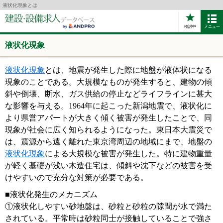
液状化現象とは
検討中
メニュー
液状化現象
液状化現象
とは、地震が発生した際に地盤が液体状になる
現象のことである。大規模なものが発生すると、建物の傾
斜や倒壊、断水、ガス供給の停止などライフラインに甚大
な影響を与える。1964年に起こった新潟地震で、液状化に
より県営アパートが大きく傾く被害が発生したことで、同
現象が社会に広く知られるようになった。東日本大震災で
は、震源から遠く離れた東京湾周辺の地域にまで、地盤の
液状化現象
による大規模な被害が発生した。特に建物重量
が軽く基礎が浅い木造住宅は、傾斜や沈下などの被害を受
けやすいので充分な対策が必要である。
■液状化発生のメカニズム
①液状化しやすい砂地盤は、砂粒と砂粒の隙間が水で満た
されている。平常時は砂粒同士が接触していることで強さ