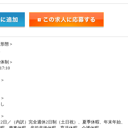
用形態＞
員
務体制＞
17:10
張＞
勤＞
無し
日＞
22日／（内訳）完全週休2日制（土日祝）、夏季休暇、年末年始、