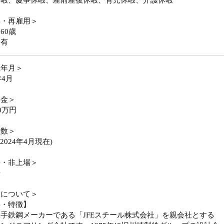
休暇、慶事休暇、産前産後休暇、育児休暇、介護休暇
年・再雇用＞
60歳
用有
立年月＞
年4月
本金＞
0万円
員数＞
(2024年4月現在)
場・非上場＞
場
業について＞
要・特徴】
手鉄鋼メーカーである「JFEスチール株式会社」を親会社とする