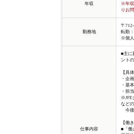
年収
※年
りお
〒71
勤務地
転勤
※個
■主に
ント
【具
・企
・基
・担
※JF
など
今後
【働
仕事内容
■「