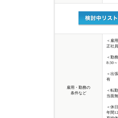
＜雇
正社
＜勤
8:30～
＜出
有
雇用・勤務の
＜転
条件など
当面
＜休
年間1