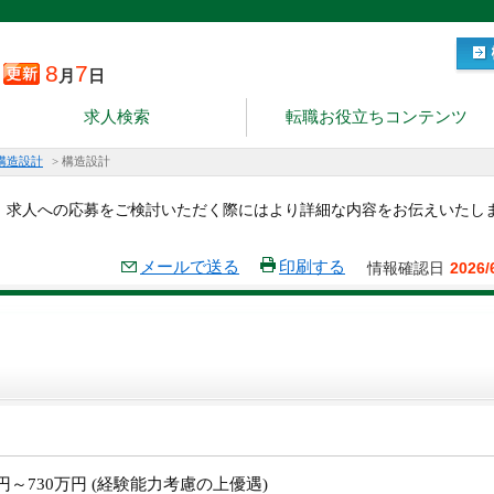
8
7
月
日
求人検索
転職お役立ちコンテンツ
構造設計
>
構造設計
。求人への応募をご検討いただく際にはより詳細な内容をお伝えいたし
メールで送る
印刷する
情報確認日
2026/
万円～730万円 (経験能力考慮の上優遇)