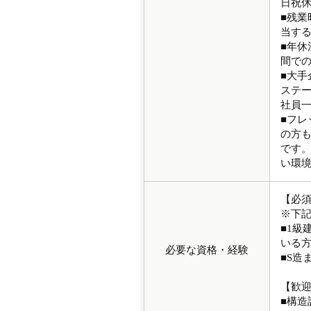
日祝休
■残業
当す
■年休
間での
■大
ステ
社員
■フ
の方
です。
い環
【必
※下
■1級
いる
必要な資格・経験
■S造
【歓
■構造