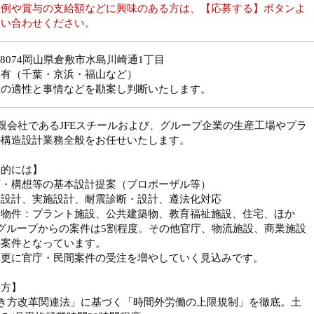
収例や賞与の支給額などに興味のある方は、【応募する】ボタンよ
問い合わせください。
2-8074岡山県倉敷市水島川崎通1丁目
：有（千葉・京浜・福山など）
人の適性と事情などを勘案し判断いたします。
親会社であるJFEスチールおよび、グループ企業の生産工場やプラ
の構造設計業務全般をお任せいたします。
体的には】
画・構想等の基本設計提案（プロポーザル等）
本設計、実施設計、耐震診断・設計、遵法化対応
当物件：プラント施設、公共建築物、教育福祉施設、住宅、ほか
Eグループからの案件は5割程度。その他官庁、物流施設、商業施設
の案件となっています。
更に官庁・民間案件の受注を増やしていく見込みです。
き方】
働き方改革関連法」に基づく「時間外労働の上限規制」を徹底。土