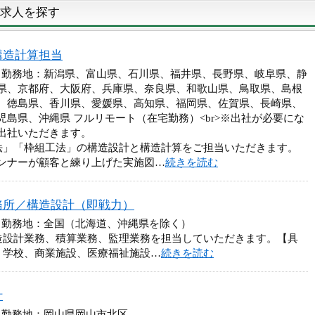
求人を探す
構造計算担当
円 勤務地：新潟県、富山県、石川県、福井県、長野県、岐阜県、静
県、京都府、大阪府、兵庫県、奈良県、和歌山県、鳥取県、島根
、徳島県、香川県、愛媛県、高知県、福岡県、佐賀県、長崎県、
島県、沖縄県 フルリモート（在宅勤務）<br>※出社が必要にな
出社いただきます。
法」「枠組工法」の構造設計と構造計算をご担当いただきます。
ンナーが顧客と練り上げた実施図…
続きを読む
務所／構造設計（即戦力）
円 勤務地：全国（北海道、沖縄県を除く）
造設計業務、積算業務、監理業務を担当していただきます。【具
、学校、商業施設、医療福祉施設…
続きを読む
計
 勤務地：岡山県岡山市北区