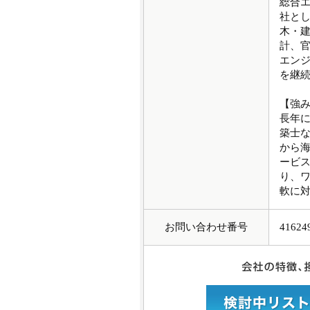
総合エ
社とし
木・
計、
エンジ
を継
【強
長年
築⼠
から
ービス
り、
軟に
お問い合わせ番号
41624