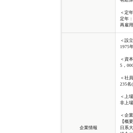
有給
＜定
定年：
再雇
＜設
1975
＜資
5，00
＜社
235名
＜上
非上
＜企
【概
企業情報
日系大