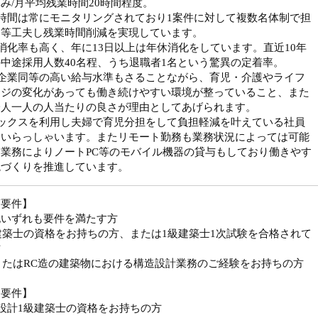
み/月平均残業時間20時間程度。
時間は常にモニタリングされており1案件に対して複数名体制で担
る等工夫し残業時間削減を実現しています。
消化率も高く、年に13日以上は年休消化をしています。直近10年
中途採用人数40名程、うち退職者1名という驚異の定着率。
手企業同等の高い給与水準もさることながら、育児・介護やライフ
ージの変化があっても働き続けやすい環境が整っていること、また
一人一人の人当たりの良さが理由としてあげられます。
レックスを利用し夫婦で育児分担をして負担軽減を叶えている社員
もいらっしゃいます。またリモート勤務も業務状況によっては可能
業務によりノートPC等のモバイル機器の貸与もしており働きやす
境づくりを推進しています。
須要件】
記いずれも要件を満たす方
建築士の資格をお持ちの方、または1級建築士1次試験を合格されて
方
またはRC造の建築物における構造設計業務のご経験をお持ちの方
迎要件】
設計1級建築士の資格をお持ちの方