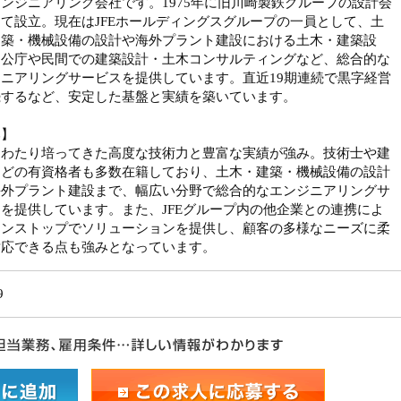
ンジニアリング会社です。1975年に旧川崎製鉄グループの設計会
て設立。現在はJFEホールディングスグループの一員として、土
建築・機械設備の設計や海外プラント建設における土木・建築設
官公庁や民間での建築設計・土木コンサルティングなど、総合的な
ニアリングサービスを提供しています。直近19期連続で黒字経営
続するなど、安定した基盤と実績を築いています。
み】
にわたり培ってきた高度な技術力と豊富な実績が強み。技術士や建
などの有資格者も多数在籍しており、土木・建築・機械設備の設計
海外プラント建設まで、幅広い分野で総合的なエンジニアリングサ
を提供しています。また、JFEグループ内の他企業との連携によ
ワンストップでソリューションを提供し、顧客の多様なニーズに柔
対応できる点も強みとなっています。
9