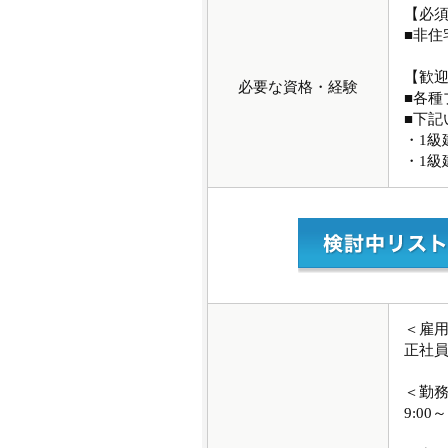
【必
■非
【歓
必要な資格・経験
■各
■下記
・1級
・1級
＜雇
正社
＜勤
9:00～