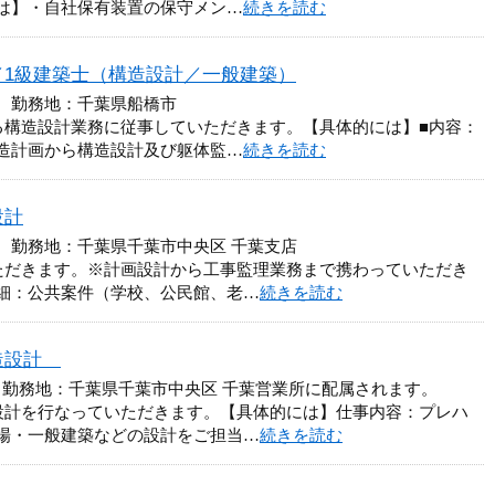
は】・自社保有装置の保守メン…
続きを読む
／1級建築士（構造設計／一般建築）
円 勤務地：千葉県船橋市
る構造設計業務に従事していただきます。【具体的には】■内容：
造計画から構造設計及び躯体監…
続きを読む
設計
円 勤務地：千葉県千葉市中央区 千葉支店
ただきます。※計画設計から工事監理業務まで携わっていただき
細：公共案件（学校、公民館、老…
続きを読む
構造設計
 勤務地：千葉県千葉市中央区 千葉営業所に配属されます。
設計を行なっていただきます。【具体的には】仕事内容：プレハ
場・一般建築などの設計をご担当…
続きを読む