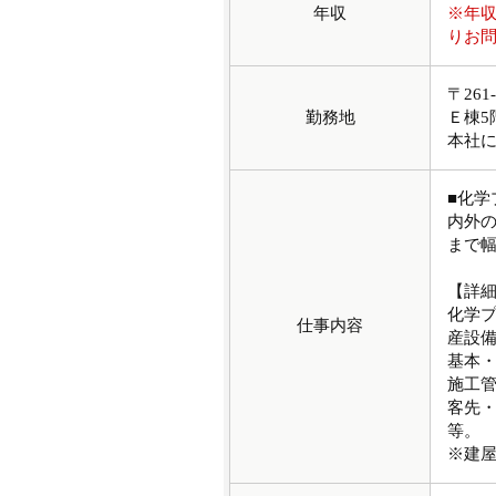
年収
※年
りお
〒26
勤務地
Ｅ棟5
本社
■化
内外
まで
【詳
化学
仕事内容
産設
基本
施工
客先
等。
※建