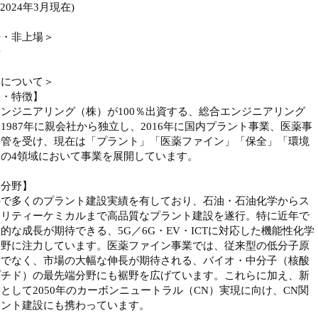
(2024年3月現在)
場・非上場＞
場
業について＞
要・特徴】
ンジニアリング（株）が100％出資する、総合エンジニアリング
1987年に親会社から独立し、2016年に国内プラント事業、医薬事
移管を受け、現在は「プラント」「医薬ファイン」「保全」「環境
」の4領域において事業を展開しています。
力分野】
外で多くのプラント建設実績を有しており、石油・石油化学からス
ャリティーケミカルまで高品質なプラント建設を遂行。特に近年で
的な成長が期待できる、5G／6G・EV・ICTに対応した機能性化学
分野に注力しています。医薬ファイン事業では、従来型の低分子原
けでなく、市場の大幅な伸長が期待される、バイオ・中分子（核酸
プチド）の最先端分野にも裾野を広げています。これらに加え、新
として2050年のカーボンニュートラル（CN）実現に向け、CN関
ラント建設にも携わっています。