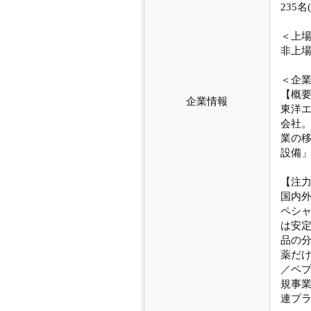
235名
＜上
非上
＜企
【概
企業情報
東洋エ
会社。
業の
設備
【注
国内
ペシ
は安定
品の
薬だ
／ペ
規事業
連プ