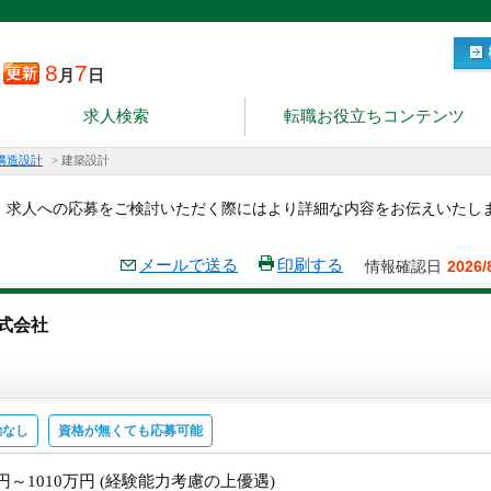
8
7
月
日
求人検索
転職お役立ちコンテンツ
構造設計
>
建築設計
。求人への応募をご検討いただく際にはより詳細な内容をお伝えいたし
メールで送る
印刷する
情報確認日
2026/
式会社
勤なし
資格が無くても応募可能
万円～1010万円 (経験能力考慮の上優遇)