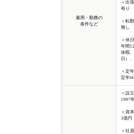
＜出
有り
雇用・勤務の
＜転
条件など
無し
＜休
年間1
休暇、
日）
＜定
定年6
＜設
1987
＜資
3億円
＜社