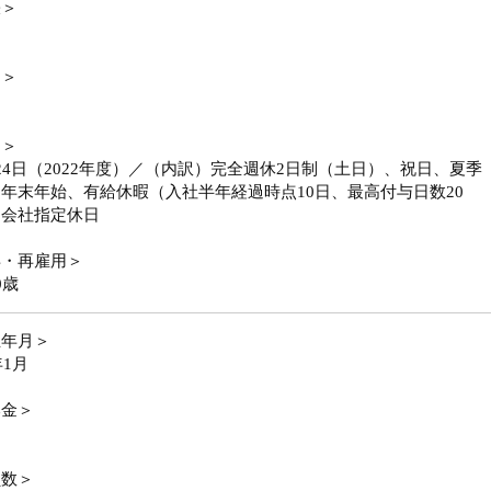
張＞
勤＞
日＞
24日（2022年度）／（内訳）完全週休2日制（土日）、祝日、夏季
年末年始、有給休暇（入社半年経過時点10日、最高付与日数20
、会社指定休日
年・再雇用＞
0歳
立年月＞
年1月
本金＞
員数＞