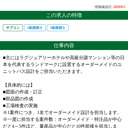
情報確認日
2026/6/2
この求人の特徴
サブコン
1級建築士
2級建築士
仕事内容
■主にはラグジュアリーホテルや高級分譲マンション等の日
本を代表するランドマークに設置するオーダーメイドのユ
ニットバス設計をご担当いただきます。
【具体的には】
■図面の作成・訂正
■部品図の作成
■工場検査の実施
※1案件につき、1名でオーダーメイド設計を担当します。
※一度に担当する案件数：オーダーメイド・特注品が中心
だと4～5件ほど、量産品が中心だと10件前後を担当しま