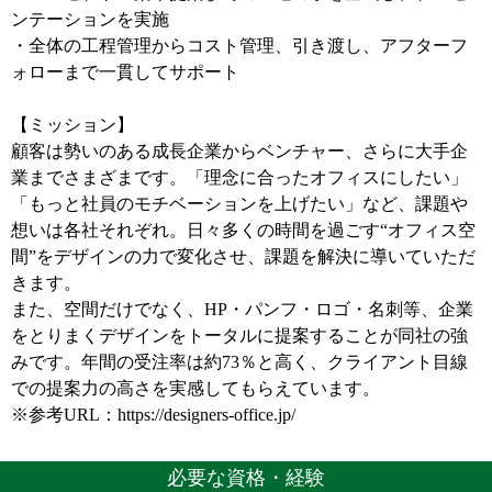
ンテーションを実施
・全体の工程管理からコスト管理、引き渡し、アフターフ
ォローまで一貫してサポート
【ミッション】
顧客は勢いのある成長企業からベンチャー、さらに大手企
業までさまざまです。「理念に合ったオフィスにしたい」
「もっと社員のモチベーションを上げたい」など、課題や
想いは各社それぞれ。日々多くの時間を過ごす“オフィス空
間”をデザインの力で変化させ、課題を解決に導いていただ
きます。
また、空間だけでなく、HP・パンフ・ロゴ・名刺等、企業
をとりまくデザインをトータルに提案することが同社の強
みです。年間の受注率は約73％と高く、クライアント目線
での提案力の高さを実感してもらえています。
※参考URL：https://designers-office.jp/
必要な資格・経験