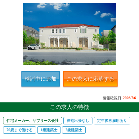
検討中に追加
この求人に応募する
情報確認日
2026/7/6
この求人の特徴
住宅メーカー、サブリース会社
長期出張なし
定年後再雇用あり
70歳まで働ける
1級建築士
2級建築士