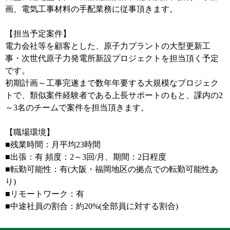
画、電気工事材料の手配業務に従事頂きます。
【担当予定案件】
電力会社等を顧客とした、原子力プラントの大型更新工
事・次世代原子力発電所新設プロジェクトを担当頂く予定
です。
初期計画～工事完遂まで数年年要する大規模なプロジェク
トで、類似案件経験者である上長サポートのもと、課内の2
～3名のチームで案件を担当頂きます。
【職場環境】
■残業時間：月平均23時間
■出張：有 頻度：2～3回/月、期間：2日程度
■転勤可能性：有(大阪・福岡地区の拠点での転勤可能性あ
り)
■リモートワーク：有
■中途社員の割合：約20%(全部員に対する割合)