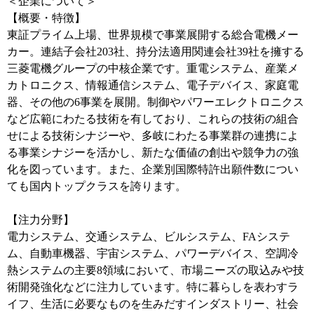
＜企業について＞
【概要・特徴】
東証プライム上場、世界規模で事業展開する総合電機メー
カー。連結子会社203社、持分法適用関連会社39社を擁する
三菱電機グループの中核企業です。重電システム、産業メ
カトロニクス、情報通信システム、電子デバイス、家庭電
器、その他の6事業を展開。制御やパワーエレクトロニクス
など広範にわたる技術を有しており、これらの技術の組合
せによる技術シナジーや、多岐にわたる事業群の連携によ
る事業シナジーを活かし、新たな価値の創出や競争力の強
化を図っています。また、企業別国際特許出願件数につい
ても国内トップクラスを誇ります。
【注力分野】
電力システム、交通システム、ビルシステム、FAシステ
ム、自動車機器、宇宙システム、パワーデバイス、空調冷
熱システムの主要8領域において、市場ニーズの取込みや技
術開発強化などに注力しています。特に暮らしを表わすラ
イフ、生活に必要なものを生みだすインダストリー、社会