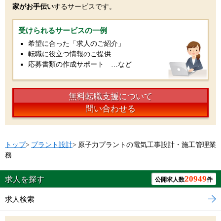
家がお手伝い
するサービスです。
受けられるサービスの一例
希望に合った「求人のご紹介」
転職に役立つ情報のご提供
応募書類の作成サポート …など
無料転職支援について
問い合わせる
トップ
>
プラント設計
>
原子力プラントの電気工事設計・施工管理業
務
20949
求人を探す
公開求人数
件
求人検索