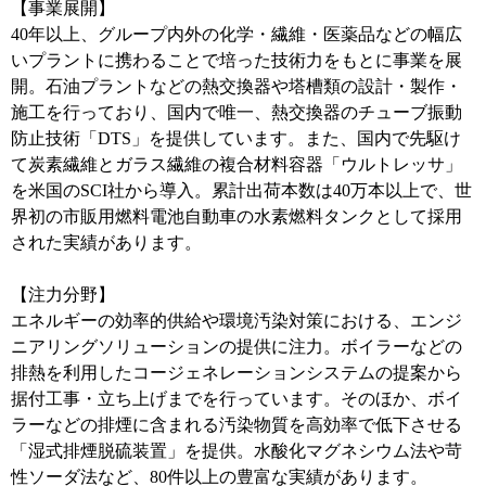
【事業展開】
40年以上、グループ内外の化学・繊維・医薬品などの幅広
いプラントに携わることで培った技術力をもとに事業を展
開。石油プラントなどの熱交換器や塔槽類の設計・製作・
施工を行っており、国内で唯一、熱交換器のチューブ振動
防止技術「DTS」を提供しています。また、国内で先駆け
て炭素繊維とガラス繊維の複合材料容器「ウルトレッサ」
を米国のSCI社から導入。累計出荷本数は40万本以上で、世
界初の市販用燃料電池自動車の水素燃料タンクとして採用
された実績があります。
【注力分野】
エネルギーの効率的供給や環境汚染対策における、エンジ
ニアリングソリューションの提供に注力。ボイラーなどの
排熱を利用したコージェネレーションシステムの提案から
据付工事・立ち上げまでを行っています。そのほか、ボイ
ラーなどの排煙に含まれる汚染物質を高効率で低下させる
「湿式排煙脱硫装置」を提供。水酸化マグネシウム法や苛
性ソーダ法など、80件以上の豊富な実績があります。